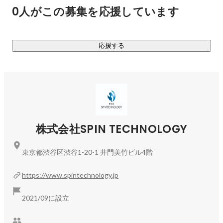
企業100社が「ベストベンチャー100」として紹介されます。

0人がこの募集を応援しています
サービス概要や審査内容については下記をご参照ください。

応援する
ベストベンチャー100について（
https://best100.v-
tsushin.jp/about/
）

エントリーについて（
https://best100.v-tsushin.jp/judge/
）
株式会社SPIN TECHNOLOGY
東京都渋谷区渋谷1-20-1 井門美竹ビル4階
https://www.spintechnology.jp
2021/09に設立