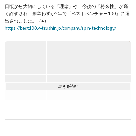
日頃から大切にしている「理念」や、今後の「将来性」が高
く評価され、創業わずか2年で『ベストベンチャー100』に選
https://best100.v-tsushin.jp/company/spin-technology/
SPINTECHNOLOGYでは、「人間力✖️技術力」をテーマに

協力的で全ての依頼に対して最大限貢献できるエンジニアを
育成しています。

アプリ開発、システム開発案件や、ネットワーク、サーバー
の構築といったインフラ系の大規模案件獲得など、上流から
下流工程まで幅広く行っております。

続きを読む
※「ベストベンチャー100」とは、これから成長が期待される
ベンチャー企業100社限定のサイトで、ベンチャー通信を運
営するイシン株式会社が提供する法人向け有料会員制サービ
スになります。イシン株式会社にエントリーした企業の中か
ら、イシン株式会社が厳正な審査のもと選出したベンチャー