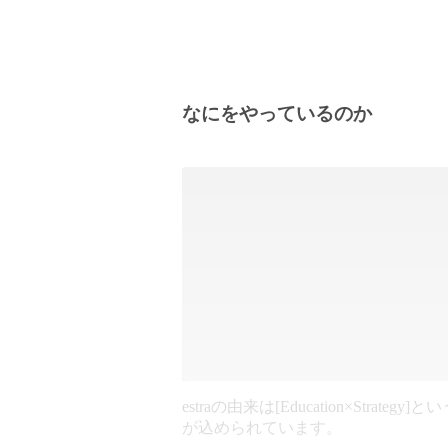
なにをやっているのか
estraの由来は[Education×Strategy]
が込められています。