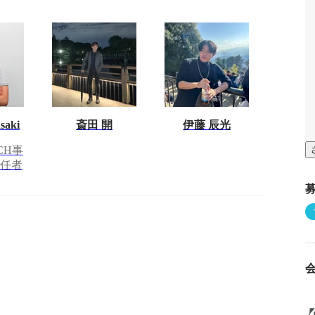
saki
斎田 開
伊藤 辰光
CH事
責任者