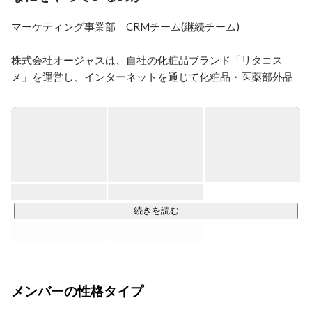
である「リタコスメ」の商品をご購入いただいた方に、
商品の正しい使用方法やお得なコースのご案内など、お
マーケティング事業部　CRMチーム(継続チーム)

客様が求めている情報を発信しています。キャンペーン
企画・メールマガジン・ライン・チラシの作成・SNS運
株式会社オージャスは、自社の化粧品ブランド「リタコス
用など業務内容は多岐に渡りますが、一貫して「お客様
が何を求めているのか」を常に考えるようにしていま
メ」を運営し、インターネットを通じて化粧品・医薬部外品
す。また、通販事業ではお客様と直接面と向かって関わ
を定期便で販売する化粧品メーカーです。

る機会がないからこそ、会社に対しての安心感を持ち、
メインターゲットは、エイジングケアに熱心な40代〜60代の
好きになってもらえるよう、誕生日施策やアンケートな
女性で、肌悩みを解決するためのスキンケア化粧品や医薬部
ど、お客様との関わりを大切にしています。自分たちで
外品商品を中心に販売しています。
考えた企画に反響があったり、施策を通してお客様と少
しでも近付けたと感じる時に、嬉しさとともにやりがい
続きを読む
メンバーの性格タイプ