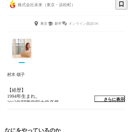
株式会社未来（東京・浜松町）
東京
新卒
オンライン面談OK
村木 頌子
【経歴】

1994年生まれ。

さらに表示
2017年関西学院大学卒業。

新卒で株式会社ホテルニューアワジに入社。

ホテルスタッフとしてフロント、客室係にて勤務。

2019年12月より株式会社オージャスに入社。

現在はCRM事業部にて、オージャスの化粧品ブランド
なにをやっているのか