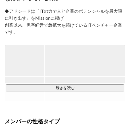
◆アドシードは『ITの力で人と企業のポテンシャルを最大限
に引き出す』をMissionに掲げ

創業以来、黒字経営で急拡大を続けているITベンチャー企業
です。

これまで、圧倒的なエンジニアのクオリティーで

創業以来、当社のエンジニア要因での解約0件を達成し続けて
いる

「システムインテグレーション事業」を軸にしつつ、

そのエンジニアのクオリティーを担保してきたエンジニア教
育を企業向けに提供している「教育事業」や

日本のDXを加速させるサービスを生み出していく「クラウド
続きを読む
事業」を展開しています。

【システムインテグレーション事業】　

新規サービスの立ち上げから一貫して依頼頂いたり、プロジ
メンバーの性格タイプ
ェクトの立て直しを依頼されるなど、技術力を高く評価され
「上流から一貫して任せられるプロ集団」として信頼を頂い