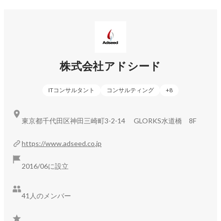
開発スピードを大幅に伸ばし、コーディングスキルのない人
材でも開発ができるのがノーコードプラットフォームです。

日本のDX化をより加速させるため、業務システムを「設定ベ
ースで開発できる」ノーコードプラットフォームの開発に着
手しました。

3年後、5年後のデファクトスタンダードになるシステムを世
株式会社アドシード
の中にリリースしていきます。

ITコンサルタント
コンサルティング
+
8
----------------------------------------------------------

東京都千代田区神田三崎町3-2-14 GLORKS水道橋 8F
◆業界未経験からITセールスに挑戦したい方へ

一口に「ITセールス」といっても、

https://www.adseed.co.jp
製品を売るセールス、コンサルティングを行うセールス、開
発リソースを提供するセールスなど

2016/06に設立
様々な種類が存在します。

当社には

41人のメンバー
・エンジニアの稼働を元に売上が立つモデル

・研修サービスに期待頂きお申込みを頂くモデル
