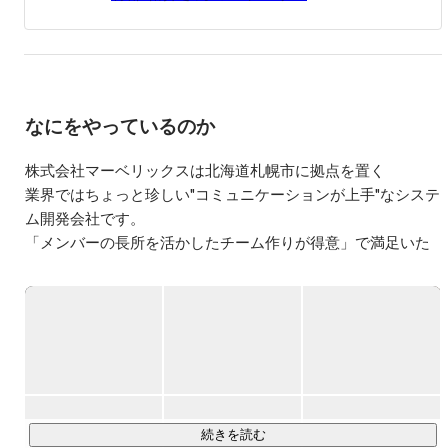
社マーベリックス設立。テーマは「最高のチームでシナジ
ーを生み出す」。

マーベリックスを札幌で一番ワクワクする会社にしたい！
じゃなくてする！
なにをやっているのか
株式会社マーベリックスは北海道札幌市に拠点を置く

業界ではちょっと珍しい"コミュニケーションが上手"なシステ
ム開発会社です。

「メンバーの長所を活かしたチーム作りが得意」で満足いた
だけるパフォーマンスを提供致します。

お客様は、東京、大阪、北海道と全国におり、

主な業務内容としては、Web制作やWebシステム、業務シス
テムの開発などです。

技術力が高い人、話すのが得意な人、調整力がある人など
様々な個性や能力を活かし、お互いの得意領域を活かしたシ
続きを読む