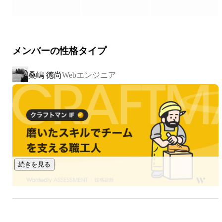
ナジーを発揮していくことを得意としています。

＼業務を通して、下記のような経験を得ることができます！
メンバーの性格タイプ
／

・React / Next.js を中心とした先端的なフロントエンド開発

桑嶋 徳尚
Webエンジニア
・Node.js / Java / PHP などによるバックエンド開発

・API設計、DB設計を含むシステム開発全般

・生成AIを含む新技術のPoCや実装への挑戦

・顧客と直接コミュニケーションを取りつつ、要件定義や設
計から開発まで幅広く関わる経験

・チームで協力しながら、自分のスキルに応じてステップア
ップできる環境

・札幌を拠点にしながら、大手企業・先端企業の案件にも参
続きを見る
画できるチャンス