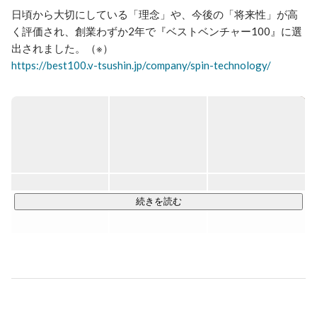
日頃から大切にしている「理念」や、今後の「将来性」が高
く評価され、創業わずか2年で『ベストベンチャー100』に選
https://best100.v-tsushin.jp/company/spin-technology/
SPINTECHNOLOGYでは、「人間力✖️技術力」をテーマに

協力的で全ての依頼に対して最大限貢献できるエンジニアを
育成しています。

アプリ開発、システム開発案件や、ネットワーク、サーバー
の構築といったインフラ系の大規模案件獲得など、上流から
下流工程まで幅広く行っております。

続きを読む
※「ベストベンチャー100」とは、これから成長が期待される
ベンチャー企業100社限定のサイトで、ベンチャー通信を運
営するイシン株式会社が提供する法人向け有料会員制サービ
スになります。イシン株式会社にエントリーした企業の中か
ら、イシン株式会社が厳正な審査のもと選出したベンチャー