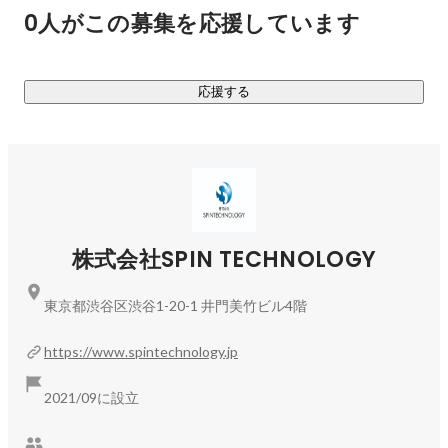
企業100社が「ベストベンチャー100」として紹介されます。

0人がこの募集を応援しています
サービス概要や審査内容については下記をご参照ください。

応援する
ベストベンチャー100について（
https://best100.v-
tsushin.jp/about/
）

エントリーについて（
https://best100.v-tsushin.jp/judge/
）
株式会社SPIN TECHNOLOGY
東京都渋谷区渋谷1-20-1 井門美竹ビル4階
https://www.spintechnology.jp
2021/09に設立