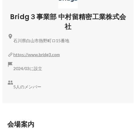
◎地方就職に興味がある方、リモートワークに興味のある方

上記に1つでも当てはまる方、お気軽にご参加下さいませ。

Bridg３事業部 中村留精密工業株式会
社
◆ 開催方法 

オンライン（Teams）

石川県白山市熱野町ロ15番地
※申込みいただいた後、TeamsのURLをメールで開催日までに
ご案内いたします。

https://www.bridg3.com
◆ 応募方法 

2024/03に設立
【話を聞きに行きたい】ボタンをクリックしてください。

応募確認後、担当より詳細のご案内をさせていただきます。

5人のメンバー
皆様のご参加を心よりお待ちしております！
会場案内