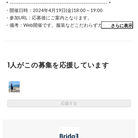
＊-----------------------------------------------------＊

について語ります。

・開催日時：2024年4月19日(金)18:00～19:00

皆様からの質問にもリアルタイムで回答をさせていただきま
・参加URL：応募後にご案内となります。

すのでお気軽に参加下さい！
・備考：Web開催です。服装などこだわらずカジュアルにご
さらに表示
参加ください

＊-----------------------------------------------------＊

◆ 開催日時

4月19日(金)18:00～19:00

1人がこの募集を応援しています
※申し込み期限は2営業日前の 17:00です

◆ 開催内容 

新規事業部立ち上げメンバーとのオンライン座談会を開催い
たします！

応援する
◎新規事業の立ち上げに興味がある方

◎興味関心のある領域の情報収集をし転職活動に活かしたい
方

◎AIやIoTに興味のある方

◎ソフトウエア開発者とのネットワークを広げたい方
