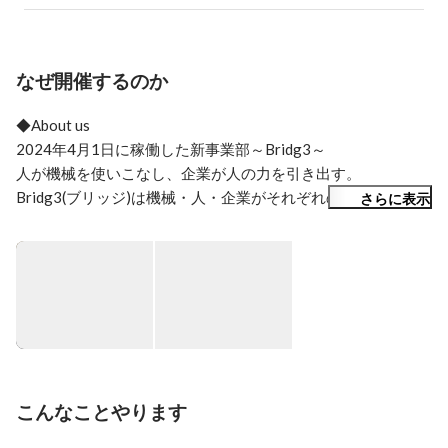
探しに出かけたりしています。

よろしくお願いいたします。

座右の銘​ 「臥薪嘗胆」
なぜ開催するのか
◆About us

2024年4月1日に稼働した新事業部～Bridg3～

人が機械を使いこなし、企業が人の力を引き出す。

​Bridg3(ブリッジ)は機械・人・企業がそれぞれの境界を超え
さらに表示
て、

誰もが生産設備の真の能力を引き出せる環境を提供します。

現場の方々が本来やりたかった、

「現場の想いを現実に」するために、AIとIoT技術で製造現場
を支え続けます。

◆First Meet-up

新規事業立ち上げに伴い、初のオンラインミートアップを開
こんなことやります
催いたします。

当日は事業部メンバーが事業内容・仕事内容・職場の雰囲気