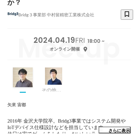
か？
Bridg３事業部 中村留精密工業株式会社
2024.04.19
FRI
18:00 ~
オンライン開催
その他エンジニア
矢來 宙都
2016年 金沢大学院卒。Bridg3事業ではシステム開発や
IoTデバイス仕様設計などを担当しています。​

さらに表示
休日は家でゲームをしたり、おいしいラーメン屋さんを