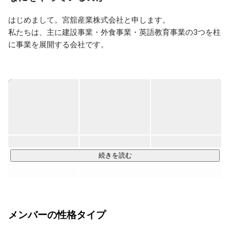
贈り手も相手も　係わる人全てが笑顔になれる仕事をし
よう
はじめまして。宮舘産業株式会社と申します。

私たちは、主に建設事業・外食事業・英語教育事業の3つを柱
に事業を展開する会社です。

この3つの事業内容には実は共通点があります。

それはいずれも「ニッチなお客様の“困った”を解決する」こと
に焦点を当てているという点です。

実際にどんなお客様の悩みを解決しているのか？これから紹
介していきたいと思います。

◆建設事業

続きを読む
公共 ・ 商業施設の丸ごと改修から、 ビルや店舗の内装や外
装、 個人住宅の防音や断熱等を高機能にするリノベーション
改修まで大小問わず、施工しています。環境配慮型改修工事
を施すことができ、例えば「アスベストに対して知識がなく
メンバーの性格タイプ
どうしたらよいか分からない」という声にも、外注企業を介
さず自社で対応ができることが強みです。
