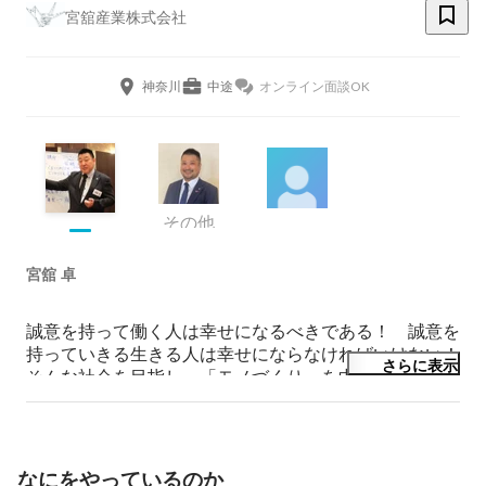
宮舘産業株式会社
神奈川
中途
オンライン面談OK
その他
宮舘 卓
誠意を持って働く人は幸せになるべきである！　誠意を
持っていきる生きる人は幸せにならなければいけない！

さらに表示
そんな社会を目指し、「モノづくり」を中心とした　人
が輝く企業を本気で築く50歳

「モノづくり」は新たな価値（命）創りであり、「誰か
のため」「何かのため」の結晶

なにをやっているのか