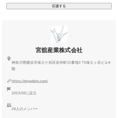
円滑なコミュニケーションを実現することを目指していま
応援する
す。

フランチャイズ名：Shake hands Language School　横浜保土
ヶ谷校

ホームページ:　
https://study.shakehands.school/
宮舘産業株式会社
神奈川県横浜市保土ケ谷区岩井町15番地3 TS保土ヶ谷ビル4
階
https://miyadate.com/
2013/03に設立
24人のメンバー