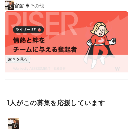
宮舘 卓
その他
お客様から直接発注いただく元請けのご依頼が多く、これま
でには宮内庁、東京都、横浜市など官庁関連の改修工事や特
殊工事にも携わってきました。

◆外食事業

横浜市で和風カフェ「こはる茶屋」を運営しています。「食
生活が乱れていて不安…」そんな方にも食事を楽しんでいただ
けるよう、安心安全な食材にこだわったメニューを提供。週
続きを見る
替わりのランチメニューが人気です。

店舗でしか食べられない料理を外でも食べたいという声か
ら、メニューをカスタマイズできるケータリングサービスも
スタートしました。

Instagram：
https://www.instagram.com/koharuchaya001/
1人がこの募集を応援しています
◆オンライン英語講習フランチャイズ運営

リーズナブルな料金で質の高い英語学習環境を提供し、どこ
にいても、いつでもアクセス可能なオンラインプラットフォ
ームを通じて、世界中の人々が英語を学ぶ機会を広げ、より