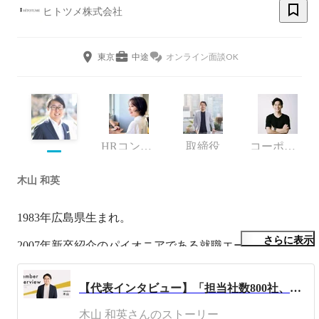
ヒトツメ株式会社
東京
中途
オンライン面談OK
HRコンサルタント
取締役
コーポレート・スタッフ
木山 和英
1983年広島県生まれ。

さらに表示
2007年新卒紹介のパイオニアである就職エージェントに新
卒入社。

1年目は100社近くの新規クライアントを開拓し全社MVP
【代表インタビュー】「担当社数800社、入社支援数3000人超え」日本トップクラスの支援実績を誇る代表木山が仕掛ける、人材業界の新たな仕組みと今後のビジョンについて
に。

木山 和英さんのストーリー