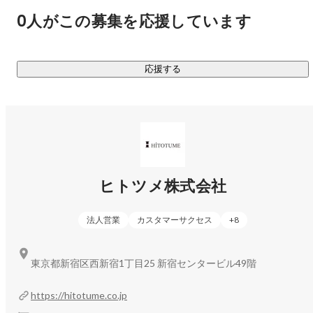
首都圏で働きたい学生に特化した新卒人材紹介サービスを展
0人がこの募集を応援しています
開しています。業界経験およそ20年の創業メンバーのもと、
多種多様な業界、職種の就職・採用活動を支援しています。
加えて、学生担当と企業担当を分業しない「両面型エージェ
応援する
ントサービス」で学生と企業、両者の認識のズレをなくし、
情報提供の精度を高めることで、就活生にとっても、企業に
とっても価値あるサービスを提供します。

③HR事業者に、Innovationを。

エージェント支援プラットフォーム「Agent ship」

新卒採用サービスの底上げのためにつくった、エージェント
ヒトツメ株式会社
会社向け求人＆求職者シェアサービスです。必要な求人が確
保できない、求める求職者が集まらないなど、エージェント
法人営業
カスタマーサクセス
+
8
によって抱える課題は様々。そんな自社だけでは解決できな
い課題を同業他社との連携で解決し、クライアント企業の採
東京都新宿区西新宿1丁目25 新宿センタービル49階
用成功率を高め、ユーザーの満足度を高めます。現在、全国
にある新卒の人材紹介会社の30％以上とアライアンスを締
https://hitotume.co.jp
結。業界随一のエージェントネットワークから生まれる新し