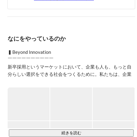
2年目は新規事業に関わりながら全社ギネスの売上を達
成。同時に最年少リーダーを担い、2010年退職。

2010年シンクトワイスの創業に携わる。

同社では新卒紹介事業の責任者、大阪支社立ち上げ、中途
なにをやっているのか
採用統括等を担いながら、自身でもクライアントを担当。
これまでに自身で500社近いクライントを担当し、入社支
▍Beyond Innovation

援した人数は2000人を超える。

￣￣￣￣￣￣￣￣￣￣

新卒から現在まで一貫して新卒支援に携わり、 新卒紹介
新卒採用というマーケットにおいて、企業も人も、もっと自
業界の中では担当クライアント数、入社支援数は国内トッ
分らしい選択をできる社会をつくるために。私たちは、企業
プクラスの実績。
や就活生、さらには採用サービス事業者といったあらゆるス
テークホルダーの境界を超えて課題を解決し、新卒採用の価
値を底上げしたいと考えています。

新卒採用に関わるすべての企業や人が固定概念に縛られず、
独自の採用活動や就職活動に取り組める。そんな世界観を実
現する新しいサービスを次々と生み出し、新卒採用の常識を
変えていく。

これが、私たちのビジネスです。新卒採用の世界は、もっと
続きを読む