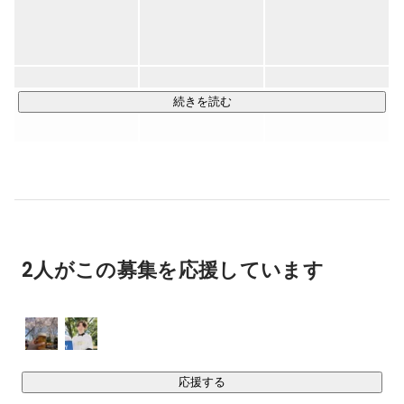
値の高い住民サービスの実現を目指す自治体支援事業です。

https://youtu.be/_lzx7vWPvrc
続きを読む
【サービス展開】

・LoGoチャット

　行政のネットワーク環境「LGWAN」とインターネットで使
える、

　国内初の自治体向けビジネスチャットサービス

　（
https://publitech.fun/service_logochat
）

・LoGoフォーム

2人がこの募集を応援しています
　行政のネットワーク環境「LGWAN」上で、

　アンケートや申し込みの作成・集計ができる自治体専用
WEBフォーム作成ツール

　（
https://publitech.fun/service_logoform
）

あなたのスキルや情熱を存分に発揮できる場所をご用意しま
応援する