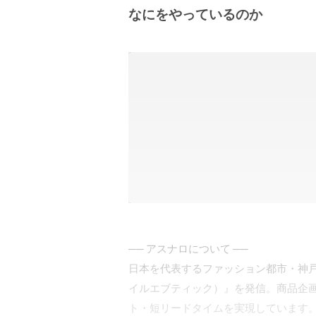
なにをやっているのか
── アスナロについて ──

日本を代表するファッション都市・神戸から
イルエブティック）』を発信。商品企
ト・短リードタイムを実現しています。