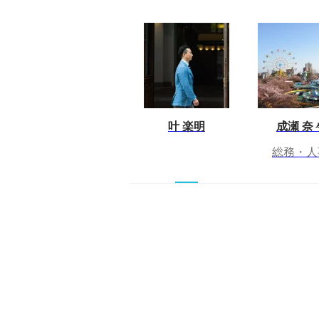
叶 楽明
成瀬 奈
総務・人