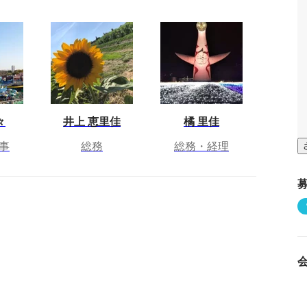
々
井上 恵里佳
橘 里佳
事
総務
総務・経理