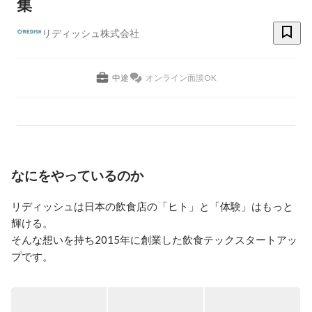
集
リディッシュ株式会社
中途
オンライン面談OK
なにをやっているのか
リディッシュは日本の飲食店の「ヒト」と「体験」はもっと
輝ける。

そんな想いを持ち2015年に創業した飲食テックスタートアッ
プです。

【事業フェーズ：生成AIで実現する第二創業期】

従来、理想と採算性の両立が難しかった中小事業者への高付