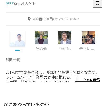
SELF株式会社
東京
中途
オンライン面談OK
その他
その他
ディレクター
和田 一真
2017/3大学院を卒業し、受託開発を通して様々な言語、
フレームワーク、業界の案件に携わる。

さらに表示
その間、社外スタートアップでWEBサービス開発に従
事。

2018/10にSELFに転職。現在は自社の対話エンジンの
toB向けサービスの開発・運用を行なっている。

なにをやっているのか