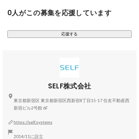
約150万DLの実績をもち、AIとの深い会話で生活をサポート
0人がこの募集を応援しています
する、会話型AIアプリ

GooglePlay「自己改善部門」部門賞受賞

・SELF APP　　https://self.software

応援する
　150万ダウンロードのAIとの深い会話で生活サポート人工
知能アプリ​

・SELF MIND　　
https://selfmind.ai/ja/
　AIカウンセリングでメンタルケアできるアプリ

❑ SELFエンジン、SELFBOTの企業導入

ベネッセ、SBIネット銀行、POLA、SUZUKI自動車、
SELF株式会社
Docomo、NTT、サーモス、AVEX、オリコ、東京理科大学、
中央大学、キンライサー、TOPPAN印刷等、

東京都新宿区 東京都新宿区西新宿8丁目15-17 住友不動産西
多くの企業様に導入いただいております。

新宿ビル2号館 6F
※詳細なサービス概要は、コーポレートをご確認ください。

https://self.systems
https://self.systems
2014/11に設立