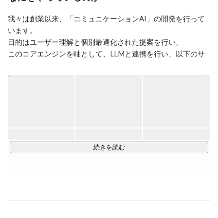
チャットアプリのカスタマイズ(node)

ロボット向け会話エンジンのポーティング(Java→C++)

我々は創業以来、「コミュニケーションAI」の開発を行って
対話エンジン開発(rails, rust)

います。

フロントエンド(vue, vuex, typescript)
目的はユーザー理解と個別最適化された提案を行い、

このコアエンジンを軸として、LLMと連携を行い、以下のサ
ービスを行っています。

■　自社開発-法人向けサービス：ChatGPT連携AI​ 
「SELFBOT」

ドキュメントやURLを自動学習させ、即座に回答に導ける次
世代の高精度チャットボット「SELFBOT」を2023年からロー
ンチ。2024年4月現在、事業拡大フェーズとして販売代理店
パートナーの拡充などさまざまな活動をしています。

続きを読む
・SELFBOT顧客対応：https://self.systems/selfbot/

・SELFBOT社内利用：https://self.systems/selfbot-inside/

■ 自社開発-ユーザ向けサービス：「生活サポートSELFアプ
リ」

自社開発のコミュニケーションAIを搭載。
