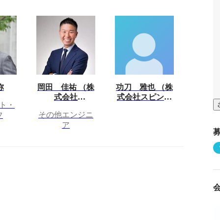
弥
岡田 佳祐 （株
功刀 雅也 （株
式会社
式会社スピンテ
ト・
SPINTECHNOL
クノロジー）
その他エンジニ
フ
OGY）
ア