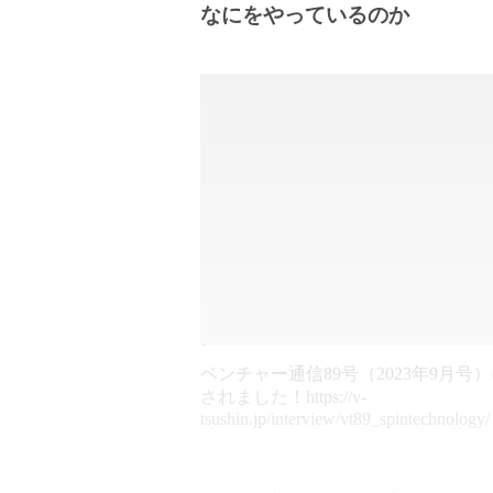
なにをやっているのか
ベンチャー通信89号（2023年9月号
されました！https://v-
tsushin.jp/interview/vt89_spintechnology/