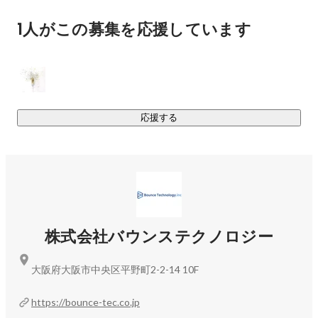
プルにその場その場で必要とされてることを積み上げていく
1人がこの募集を応援しています
ことが何よりも大切にしています。

②ITスキル×人間力

変化が大きくかつスピーディに変化していく世の中におい
て、ITスキルを身につけることで、大きな武器を手に入れる
ことができると考えております。元々、個々人が持ち合わせ
応援する
てる人としての魅力に加えてITスキルを身につけることでこ
の荒波を乗り越えていけると信じております。

③自身の頭で考え切り開く力を

こうあるべき、こうすべきなどべき論が蔓延ってる印象があ
りますが、本質的には万人にとって一律すべきことなど存在
株式会社バウンステクノロジー
しないと思っています。誰かに頼るのではなく、自身の頭で
考え、やりたい事を自らで見つけ、そのやりたいことの実現
大阪府大阪市中央区平野町2-2-14 10F
のためになにをする必要があるのかを考え、実践することが
大事と考えております。自分の頭で考え続け、道を作ること
https://bounce-tec.co.jp
は難しくもありますが、これを若いうちから習慣づけること