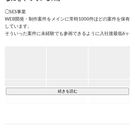
2022年　株式会社バウンステクノロジー　設立
◯SES事業

WEB開発・制作案件をメインに常時1000件ほどの案件を保有
しています。

そういった案件に未経験でも参画できるように入社後最低6ヶ
月は徹底して教育を実施します。

◯受託開発事業

大阪を中心に中小零細企業のコーポレートサイトの制作や地
場メーカー・問屋などのECサイトの構築などを行っていま
す。

続きを読む
＜バウンステクノロジーが大事にしているフィロソフィー＞

①見返りありきではなく人に求められる事を

ギブアンドティフという言葉がありますが、ついつい、ギブ
したら、何かリターンがあるのかも、してあげたのだから何
かお返しがあるだろうとか考えがちだと思います。また、特
に合理性を重視する流れもありますが、誰かのために、シン