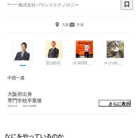
株式会社バウンステクノロジー
大阪
中途
取締役
企画開発部/SES事業部
その他エンジニア
中西一真
大阪府出身

専門学校卒業後

さらに表示
2010～2018年

財務コンサルティング会社で企業再生支援業務や会社の
抱える問題を直接的に解決することに携わる。

そして2018年独立

なにをやっているのか