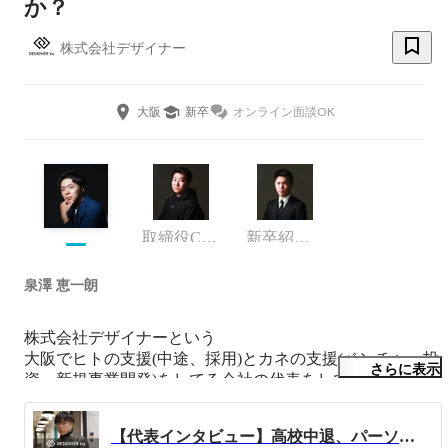
か？
株式会社デザイナー
大阪
新卒
オンライン面談OK
取締役COO
新卒紹介事業部
泉澤 恵一朗
株式会社デザイナーという

大阪でヒトの支援(中途、採用)とカネの支援(ベンチャー投
さらに表示
資、新規事業開発)をしてる会社の代表をしています

◆基本的なプロフィール

【代表インタビュー】高校中退、パーソルを経た代表が語る"人材会社から逸脱した"今後の構想とは
・1995年10月3日(26歳)
