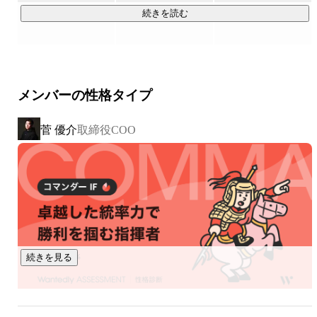
*「注目の西日本ベンチャー100」は、イシン(株)が提供する
続きを読む
法人向け有料会員制サービスです。

エントリーした企業の中から、厳正な審査のもと選出したベ
ンチャー企業100社が「注目の西日本ベンチャー100」として
紹介されます。

メンバーの性格タイプ
菅 優介
取締役COO
▍展開しているサービス

￣￣￣￣￣￣￣￣￣￣

□人材紹介サービス

・転職のみならず、新卒領域、インターン領域まで幅広く支
援。

また、年収800万円以上の課長、部長、CXO等のハイクラス
人材のご紹介もしております。

年代、職種、ポジションに制限がない分、CA / RAとして圧倒
続きを見る
的な成長を臨むことが可能です。

また、ご希望の企業様に対しては、入社後三ヶ月・半年・一
年毎にCAが面談を行い、ご支援させていただいた方が、現状