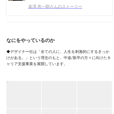
・大阪生まれ泉州育ち

泉澤 恵一朗さんのストーリー
・15歳で高校中退 

・現場仕事しつつ、ストレートで大学入学

・新卒面接約80社受けて内定1社

・営業1年間業績0から8ヶ月達成

・パーソルキャリア(旧インテリジェンス)

を1年9ヶ月で退社し、独立

なにをやっているのか
 【詳細の経歴】

2020年　1月marketing-robotics株式会社

◆デザイナー社は「全ての人に、人生を刺激的にするきっか
新卒採用のサポート従事

けがある。」という理念のもと、中途/新卒の方々に向けたキ
2020年   9月  中小企業2社人事顧問就任

ャリア支援事業を展開しています。

2020年   11月 株式会社ATS 人事顧問就任

2021年    12月  株式会社Renovate 人事顧問就任

——

2021年    1月  株式会社クオーツ セールスチーム参画

2021年    株式会社デザイナー 代表取締役に就任〜現職

2021年 他スタートアップ2社 PM、取締役就任
📢TOPIC📢

注目の西日本ベンチャー100にも選出！

セールスイネーブルメント領域で強みがあり、1人1人の生産
性が高い組織として事業拡大を図っています。
