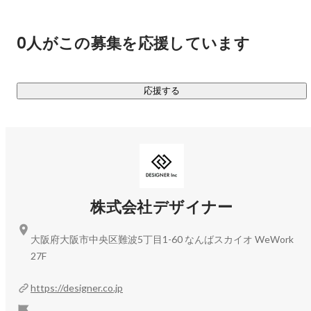
どんな心境やモチベーションで活躍しているのかまでカウン
セリングをする、候補者に寄り添ったサポートをするケース
もございます。

0人がこの募集を応援しています
□採用支援 / コンサルティングサービス

・人材紹介のみならず、採用領域における、制作、集客、代
応援する
行、そして入社後のサポートを一貫して行っています。

▍お取引実績

￣￣￣￣￣￣￣￣￣￣

□ 主要取引先

・株式会社サイバーエージェント

株式会社デザイナー
・株式会社デジタルアイデンティティ

・株式会社オンリーストーリー

大阪府大阪市中央区難波5丁目1-60 なんばスカイオ WeWork
・株式会社hacomono

27F
・キャディ株式会社

・株式会社hajimari

https://designer.co.jp
・株式会社CARTA HOLDINGS
