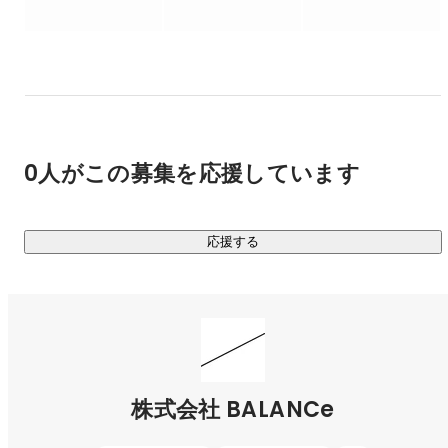
話したくなるデジタル体験」の開発に力を入れています。

「キャンペーンだけど、しっかり動く」「業務システムだけ
ど、手触りかなの良い」——そんなギャップを埋める企画と実
装のバランスこそ、BALANCeの名前に込めた想いです。

現在、これまでの受託ノウハウを活かしたSaaSプロダクト開
0人がこの募集を応援しています
発にも着手。

たとえば「スタンプラリー管理システム」や「クーポン基
盤」「見積もり発行ツール」など、特定課題に特化した“再利
応援する
用可能なしくみ”をサービスとして展開していきます。

---------

弊社の主な実績は以下にご紹介しています。

その他の制作事例も多数ございますので、ぜひコーポレート
https://balance.bz/works
株式会社 BALANCe
■■受託開発■■
