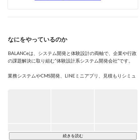
なにをやっているのか
BALANCeは、システム開発と体験設計の両軸で、企業や行政
の課題解決に取り組む“体験設計系システム開発会社”です。

業務システムやCMS開発、LINEミニアプリ、見積もりシミュ
レーターやスタンプラリーシステムなど、企業のDX推進を支
える堅実なシステム開発から、ブラウザゲームやIP連動施策
といったプロモーション文脈のコンテンツ開発まで、幅広い
ジャンルのデジタル施策を自社で企画・開発しています。

最近では、生成AIやリアルタイムWeb技術なども活用しなが
ら、商業施設・教育機関・自治体・大手不動産・ブランディ
ング企業などと共に、BtoC領域における「参加したくなる・
続きを読む