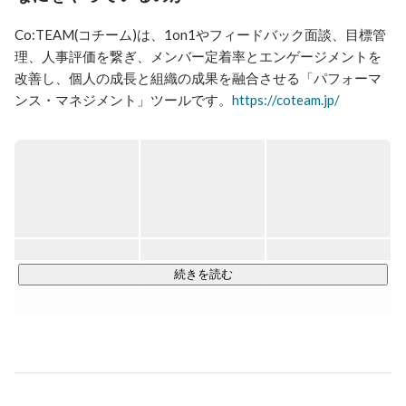
https://coteam.jp/

Co:TEAM(コチーム)は、1on1やフィードバック面談、目標管
経営陣・マネージャー・同僚との「高頻度 & オープ
理、人事評価を繋ぎ、メンバー定着率とエンゲージメントを
ン」な対話により、継続的にパフォーマンスを高めて、
改善し、個人の成長と組織の成果を融合させる「パフォーマ
楽しく成果をあげられるチームをもっとこの国に増やし
ンス・マネジメント」ツールです。
https://coteam.jp/
ていきたいと思っています。
パフォーマンス・マネジメントは日本ではまだ浸透していま
せんが、2014年にadobe社が体系化してから、北米中心に加
速的に導入が進みつつありFortune500の30%が導入してい
る、「NextOKR」とも呼べる最先端のマネジメント手法で
す。※「ノーレイティング」と呼ばれることもあります。

チームに発生する様々なズレを「マネジメント・HR・ヘルス
続きを読む
ケア」の各データから検知し、周囲の人たちが今困っている
メンバーをサポートしやすくし、モチベーションや一体感を
生み出します。

コロナ以降の変化が求められる労働環境において、どんな業
界・組織においても、「これからのチームをつくりたい」と