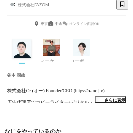
株式会社FAZOM
東京
中途
オンライン面談OK
マーケティング
コーポレート・スタッフ
谷本 潤哉
株式会社O: (オー) Founder/CEO (https://o-inc.jp/)

さらに表示
広告代理店でコピーライター/デジタル・プランナーを
経験後、株式会社O: を起業。

サラリーマン時代も、起業してからも、チームづくりに
失敗してきた経験から、組織のエンゲージメントを育成
なにをやっているのか
する「Co:TEAM」というサービスを展開中。
