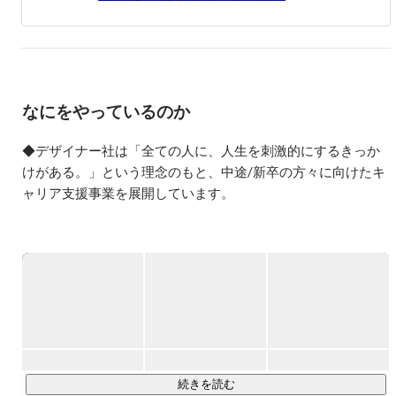
員として働く。その後、ストレートでFランクの桃山学院
大学に入学。高校中退の負い目を感じ、大学2回生には就
職活動を開始。150社説明会やインターン活動に参加、1社
のみ内定を獲得。（売り手市場にも関わらず149/150社お
見送り）

なにをやっているのか
2018年、唯一の内定先、パーソルキャリア株式会社（旧イ
ンテリジェンス)に入社。法人営業の部署に配属されるも
新卒1年間営業成績0円を経験。退職を決意するが上司に止
◆デザイナー社は「全ての人に、人生を刺激的にするきっか
められ奮闘し、営業成績8ヶ月連続で達成という快挙を成
けがある。」という理念のもと、中途/新卒の方々に向けたキ
し遂げる。その後、大手エンタープライズ企業向けの部署
ャリア支援事業を展開しています。

に異動、順風満帆なキャリアパスを描くも、大学時代に考
えていた、お金を稼ぎたいという理想と稼げてない現実と
——

のギャップに気づき短期離職。独立。

独立後は、社員数500名規模の中小企業から社員数10名の
📢TOPIC📢

ベンチャー企業の社外人事に従事。その後、お金を稼ぐと
注目の西日本ベンチャー100にも選出！

いう価値観とスピード感を体現する株式会社デザイナーを
セールスイネーブルメント領域で強みがあり、1人1人の生産
設立、代表取締役に就任。会社経営を行いつつ、キャリア
性が高い組織として事業拡大を図っています。

アドバイザー兼ヘッドハンターとして過去2000名ほど、就
活・転職相談に従事している。特に20代のキャリア支援に
*「注目の西日本ベンチャー100」は、イシン(株)が提供する
続きを読む
は定評があり、27歳という若さで2022年、2023年、西日本