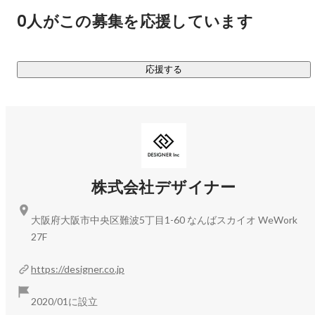
もございます。

0人がこの募集を応援しています
□採用支援 / コンサルティングサービス

・人材紹介のみならず、採用領域における、制作、集客、代
応援する
行、そして入社後のサポートを一貫して行っています。

▍お取引実績

￣￣￣￣￣￣￣￣￣￣

□ 主要取引先

・株式会社サイバーエージェント

株式会社デザイナー
・株式会社デジタルアイデンティティ

・株式会社オンリーストーリー

大阪府大阪市中央区難波5丁目1-60 なんばスカイオ WeWork
・株式会社hacomono

27F
・キャディ株式会社

・株式会社hajimari

https://designer.co.jp
・株式会社CARTA HOLDINGS

・株式会社カスタマーリレーションテレマーケティング

2020/01に設立