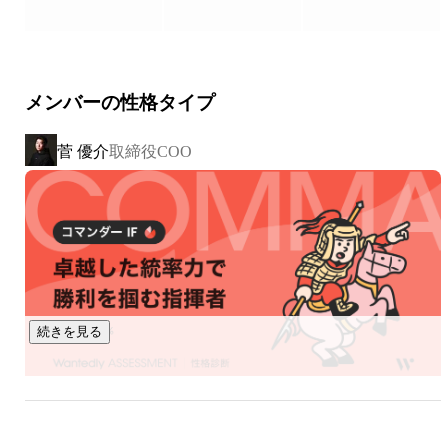
ベンチャー100選出、MYCEOAWARD best100、WOMAN's 
法人向け有料会員制サービスです。

VALUEAWARD優秀賞受賞とキャリア領域で注目されてい
エントリーした企業の中から、厳正な審査のもと選出したベ
る若手実業家。

ンチャー企業100社が「注目の西日本ベンチャー100」として
他にも新R25・日刊SPA！掲載、フジテレビ「めざまし
紹介されます。

8」、朝日放送「newsおかえり」、AbemaPrime水曜コメン
メンバーの性格タイプ
テーター、NewsPicks「THEUP DATE」、年収チャンネル
出演など、数々のメディアにも取り上げられている。
菅 優介
取締役COO
▍展開しているサービス

￣￣￣￣￣￣￣￣￣￣

□人材紹介サービス

・転職のみならず、新卒領域、インターン領域まで幅広く支
援。

また、年収800万円以上の課長、部長、CXO等のハイクラス
人材のご紹介もしております。

年代、職種、ポジションに制限がない分、CA / RAとして圧倒
続きを見る
的な成長を臨むことが可能です。

また、ご希望の企業様に対しては、入社後三ヶ月・半年・一
年毎にCAが面談を行い、ご支援させていただいた方が、現状
どんな心境やモチベーションで活躍しているのかまでカウン
セリングをする、候補者に寄り添ったサポートをするケース