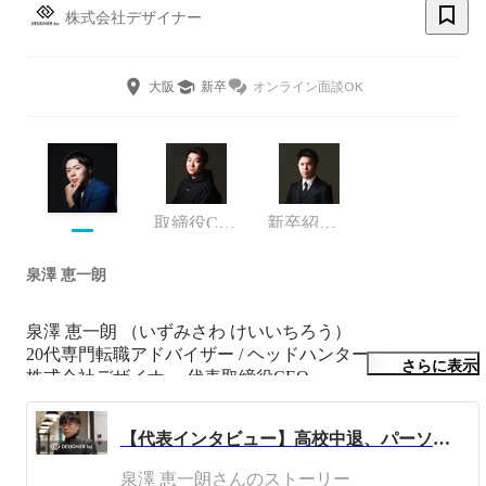
株式会社デザイナー
大阪
新卒
オンライン面談OK
取締役COO
新卒紹介事業部
泉澤 恵一朗
泉澤 恵一朗 （いずみさわ けいいちろう）

20代専門転職アドバイザー / ヘッドハンター

さらに表示
株式会社デザイナー 代表取締役CEO

iU情報経営イノベーション専門職大学客員教授

【代表インタビュー】高校中退、パーソルを経た代表が語る"人材会社から逸脱した"今後の構想とは
1995年大阪生まれ27歳。

高校を3ヶ月で中退、通信制の高校に通いつつ、土木作業
泉澤 恵一朗さんのストーリー