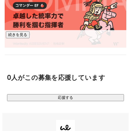
成果報酬型広告のため、顧客は初期費用ゼロでPR施策を開始
することができます。

各案件に対し、PR施策の内容やキャスティングを行うこと
続きを見る
で、顧客のマーケティング支援・インフルエンサーの収益拡
大に貢献。

事業部内の職種も担当領域ごとに棲み分けしており、インフ
ルエンサー向き合い(ディレクション局)と顧客向き合い(セー
ルス局)の両面から、担当者が徹底して施策のディレクション
0人がこの募集を応援しています
を行います。

■THREE Xross『純広告型インフルエンサーマーケティング』

応援する
インフルエンサーを起用したSNSでの認知拡大施策を、手段
を限定しない幅広い提案を通して実現する、純広告プラット
フォームです。
