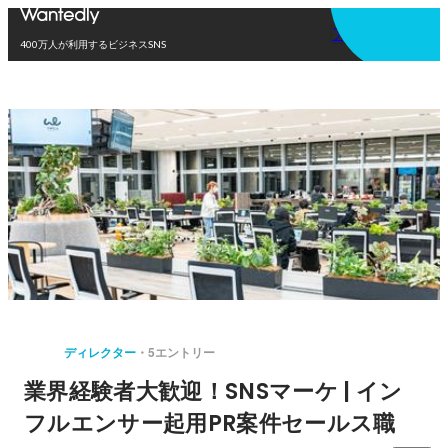
アプリを使う
400万人が利用するビジネスSNS
ディレクター
5エントリー
業界経験者大歓迎！SNSマーケ | イン
フルエンサー起用PR案件セールス職