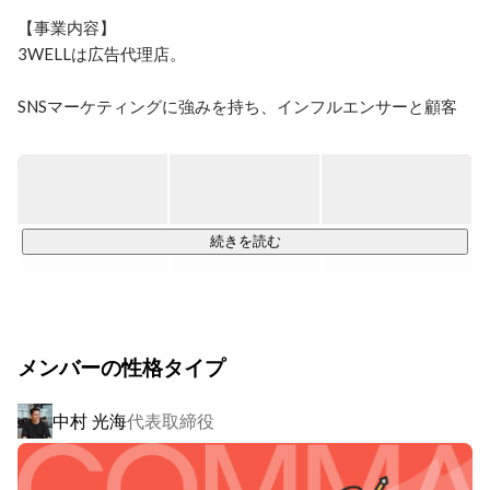
【事業内容】

3WELLは広告代理店。

SNSマーケティングに強みを持ち、インフルエンサーと顧客
の架け橋として、SNSでのPR施策に関する企画やキャスティ
ングのご提案を行なっています。

当社の主軸となっている事業をご紹介します。

続きを読む
■THREE With 『成果報酬型インフルエンサーマーケティン
グ』

14,000人以上の登録インフルエンサーとの繋がりを活かし、
メンバーの性格タイプ
月500-600件のSNS広告を稼働。

インフルエンサー登録者数だけでなく広告の実績も国内最大
中村 光海
代表取締役
規模を誇る、インフルエンサー専門のアフィリエイトプラッ
トフォームです。
