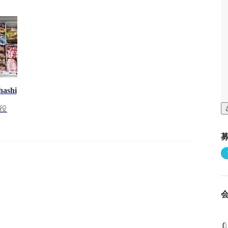
hashi
役