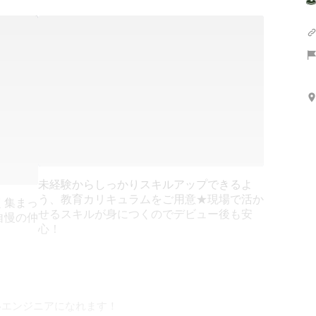
未経験からしっかりスキルアップできるよ
う、教育カリキュラムをご用意★現場で活か
く集まっ
せるスキルが身につくのでデビュー後も安
自慢の仲
心！
いエンジニアになれます！
