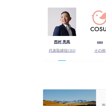
西村 亮馬
ono
代表取締役CEO
その他
F
西