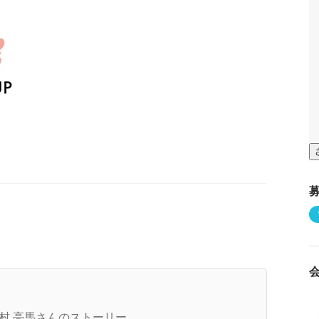
avoriteDrivenの"起業"にかける想い（前編）
村 亮馬さんのストーリー