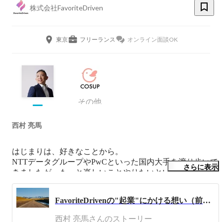
株式会社FavoriteDriven
東京
フリーランス
オンライン面談OK
その他
西村 亮馬
はじまりは、好きなことから。

NTTデータグループやPwCといった国内大手を渡り歩いて
さらに表示
きましたが、もっと楽しいことやりたいという強い意志で
独立・開業しました。
FavoriteDrivenの"起業"にかける想い（前編）
西村 亮馬さんのストーリー