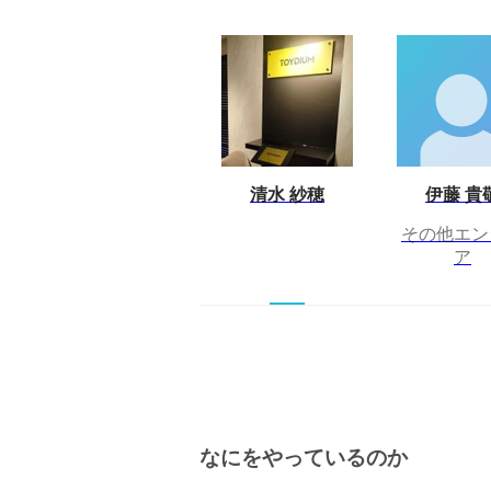
清水 紗穂
伊藤 貴
その他エン
ア
なにをやっているのか