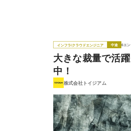
中途
6エ
インフラ/クラウドエンジニア
大きな裁量で活躍
中！
株式会社トイジアム