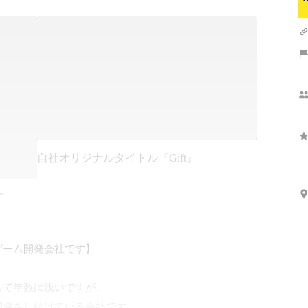
自社オリジナルタイトル『Gift』
す
ーム開発会社です】

て年数は浅いですが、
