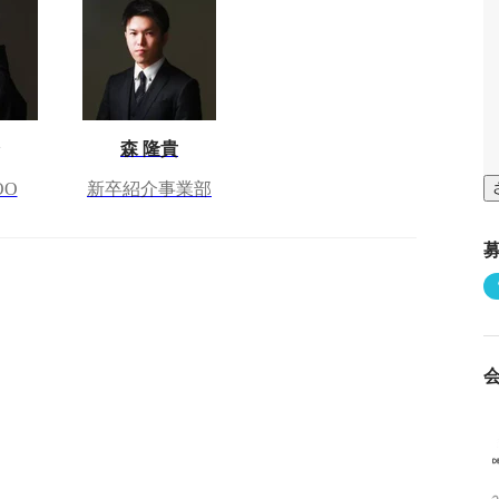
森 隆貴
OO
新卒紹介事業部