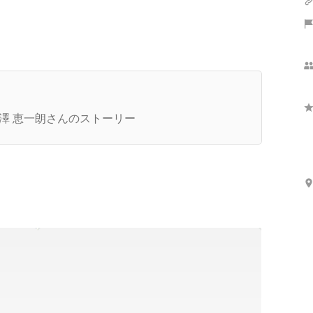
さらに表示
代表インタビュー】高校中退、パーソルを経た代
が語る"人材会社から逸脱した"今後の構想とは
澤 恵一朗さんのストーリー