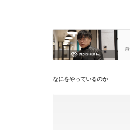
【
表
泉
なにをやっているのか