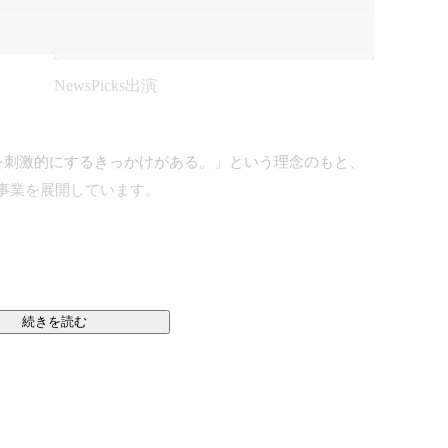
NewsPicks出演
を刺激的にするきっかけがある。」という理念のもと、
事業を展開しています。

続きを読む


あり、1人1人の生産性が高い組織として事業拡大を図
イシン(株)が提供する法人向け有料会員制サービスで