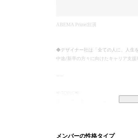
ABEMA Prime出演
◆デザイナー社は「全ての人に、人生
中途/新卒の方々に向けたキャリア支援
——

📢TOPIC📢

注目の西日本ベンチャー100にも選出！
セールスイネーブルメント領域で強みが
っています。

メンバーの性格タイプ
*「注目の西日本ベンチャー100」は、