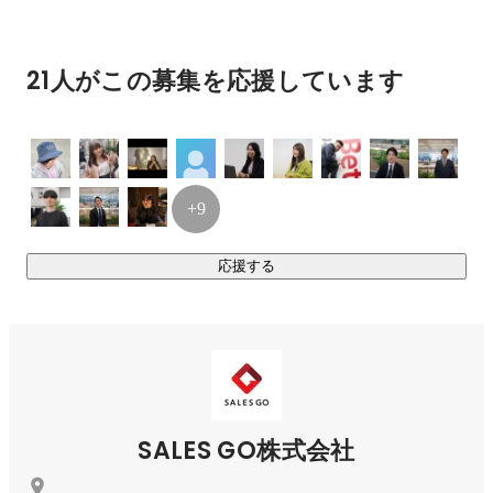
1. 純国産 営業管理システム「GoCoo! SFA」

21人がこの募集を応援しています
直感的な操作性を追求した営業管理システムです。営業活動
を紐付け、企業活動の「System of Record（SoR）」としてデ
ータを永続保存。組織のナレッジを資産化し、営業効率を最
大化します。

+9
2. 新規開拓支援：営業代行サービス「GoCoo!アポ」

応援する
効率的な新規開拓を実現するための営業代行サービスです。
企業の成長フェーズに合わせ、ターゲット選定からアプロー
チまでを強力に支援し、売上拡大を加速させます。

3. 自律型営業エージェント「GoCoo! Agent」

AIが自律的に行動し、営業担当者の業務をサポートする次世
SALES GO株式会社
代エージェントサービスです。事務作業の自動化から提案支
援まで、営業パーソンが「人間にしかできない価値創造」に