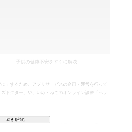
子供の健康不安をすぐに解決
近に」するため、アプリサービスの企画・運営を行って
ッズドクター」や、いぬ・ねこのオンライン診療「ペッ
続きを読む
に相談していいかわからない」「兄弟をつれての受診の