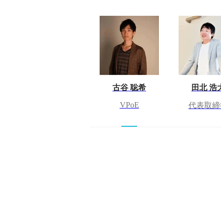
古谷 聡希
田北 浩
VPoE
代表取締