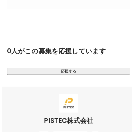
を心がけ、最後は必ずチームで勝とう。

【結果に言語化と再現性を。】

最小資本で最大限の成果を上げる為には再現性が必要。再現
性を求めると結果に対しての言語化が必要。良い結果は同じ
ように繰り返せるように。悪い結果は繰り返さないように。

0人がこの募集を応援しています
【変化と課題を許容し、前向きに。】

応援する
”New normal”の創出には前例の無い事に日々チャレンジしな
ければいけない。その過程で過去の行動や言動が変わること
も多いだろう。しかしそんな時こそ変化を許容し、楽しむ姿
勢を忘れない、できないよりもどうやるか？の精神で”新しい
当たり前”を創出できる組織に。

【WHYを重視し、センターピンを貫く。】

PISTEC株式会社
量。質。スピード。この3点を妥協せずに追いかけても目的が