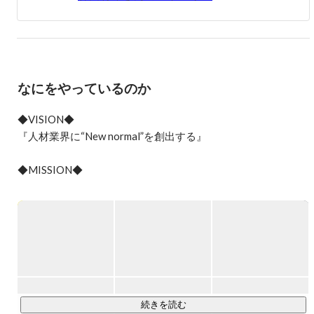
なにをやっているのか
◆VISION◆

『人材業界に“New normal”を創出する』

◆MISSION◆

『20代・未経験層がキャリアに投資することを当たり前の世
の中にする』

◆VALUES◆

【チーム戦で挑み、勝利する。】

規模を追い、遠いところに行く為には組織力が大事。だから
こそ1人だけでなく全員の力を合わせて事業運営し、一点突破
続きを読む