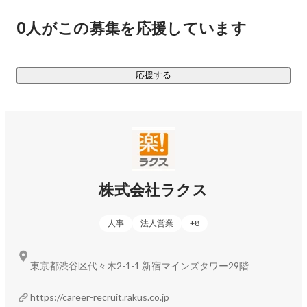
0人がこの募集を応援しています
※メール処理市場において（出典：ITR「ITR Market View：
メール／Webマーケティング市場2026」メール処理市場：ベ
ンダー別売上金額推移およびシェア（2009～2025年度予
応援する
測）、同レポートには旧製品名（メールディーラー）で掲
載）
株式会社ラクス
人事
法人営業
+
8
東京都渋谷区代々木2-1-1 新宿マインズタワー29階
https://career-recruit.rakus.co.jp