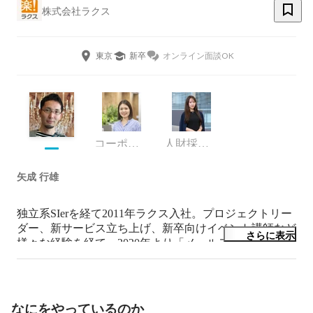
株式会社ラクス
東京
新卒
オンライン面談OK
コーポレート・スタッフ
人財採用部・新卒採用課
矢成 行雄
独立系SIerを経て2011年ラクス入社。プロジェクトリー
ダー、新サービス立ち上げ、新卒向けイベント講師など
さらに表示
様々な経験を経て、2020年より「メールディーラー」
「配配メール」などフロントオフィス系4プロダクトの
開発・組織マネジメントを統括している。
なにをやっているのか