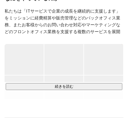
私たちは「ITサービスで企業の成長を継続的に支援します」
をミッションに経費精算や販売管理などのバックオフィス業
務、またお客様からのお問い合わせ対応やマーケティングな
どのフロントオフィス業務を支援する複数のサービスを展開
しています。

【 サービス紹介（一部）】

『楽楽精算』…導入社数20,000社以上を誇る交通費・経費精
算システム（
https://www.rakurakuseisan.jp/
）

『楽楽明細』…請求／領収書発行、納品書発行、支払明細発行
等の効率化を実現する電子帳票発行システム
（
https://www.rakurakumeisai.jp/
）

続きを読む
『楽楽販売』…Excelやメールで管理している社内業務をシス
テム化することができるWebデータベースシステム
（
https://www.rakurakuhanbai.jp/index.php
）

『楽楽自動応対』…メール共有市場15年連続No.1で、累計導
入社数8,000社を突破したメール共有・管理システム
（
https://www.rakus.co.jp/rakurakucloud/jidootai/
）※
