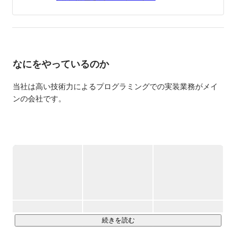
ィリピンに逃亡。

オーストラリアとフィリピンで遊び三昧な日々を過ごす。

帰国後、就職活動を再開するも、自分自身の力で人の役に
立ちたいと想い起業を決意する。

資金がなかったため、1年間起業準備と貯金のためアルバ
なにをやっているのか
イトに明け暮れ

2013年6月24歳の時に株式会社Nextatを設立する。
当社は高い技術力によるプログラミングでの実装業務がメイ
ンの会社です。

--------------------------------------------------

▼技術力を重視

1.高水準のプログラミング

- 当社はプログラミングでの実装業務に重きを置いており、ま
ず入社したら技術力を向上させることに専念いただくことに
続きを読む