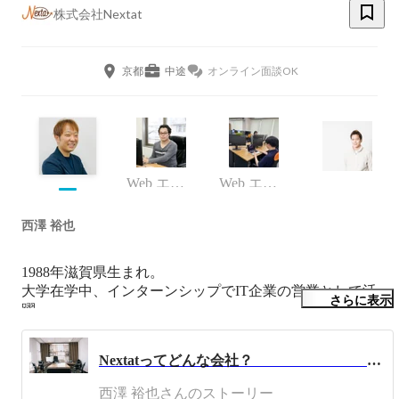
株式会社Nextat
京都
中途
オンライン面談OK
Web エンジニア
Web エンジニア
西澤 裕也
1988年滋賀県生まれ。

大学在学中、インターンシップでIT企業の営業として活
さらに表示
躍。

また、フリーペーパーの作成に夢中になり、計3回累計4万
5千部を発行。

Nextatってどんな会社？ 〜Nextatを作っていく経営陣と管理職の素顔〜
22歳の時、就職活動を失敗し、海外のオーストラリアとフ
西澤 裕也さんのストーリー