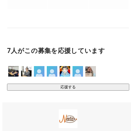
なります。

上流工程に携わるメンバーも最初は必ずプログラミングの能
力を磨いており、高い技術力と品質を保ち続けています。

2.幅広い対応範囲

- 業務としては上流工程から保守運用まで幅広く対応していま
7人がこの募集を応援しています
すが、要件定義や詳細設計などの上流工程についてはある程
度の技術力がついたメンバーのみが対応しております。

0→1で要件定義からテスト・保守まで一通りの業務を社内で
完結させることが多く、実装以外のフェーズもエンジニアが
担当することにより一貫して高品質なサービスを提供してい
ます。

応援する
3.スキルアップと技術力の向上

- エンジニアが継続的にスキルアップできる環境を整えていま
す。
