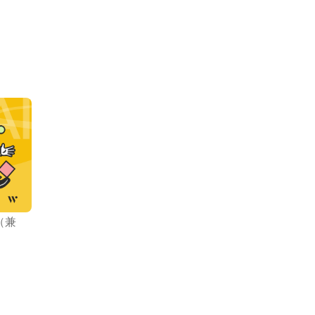
境で、先輩/後輩の仲もいいです。

本音でぶつかり合う。 

そ、失敗を恐れず、挑戦し、お互いを磨き合える組織で
れる」に》

課題や目標を実現する伴走者です。

価値観を基盤に、

ち自身も成長を楽しみながら挑戦を続けます。 

（兼
成長が、顧客にも大きな価値を届けられる組織になると信じ