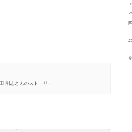
代表インタビュー】これまでにない人材業界の画
的なサービスを生み出した代表が、「学歴や職歴
田 剛志さんのストーリー
無くても正当に勝負ができる世の中にしたい」理