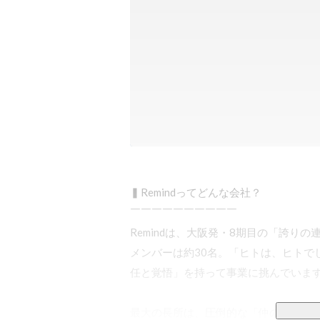
▍Remindってどんな会社？ 

￣￣￣￣￣￣￣￣￣￣

Remindは、大阪発・8期目の「誇り
メンバーは約30名。「ヒトは、ヒトで
任と覚悟」を持って事業に挑んでいます
最大の長所は、圧倒的な「仲の良さ」と