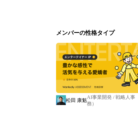
社長とも距離ゼロで話せるフラットな環
プライベートでは全力で遊び、仕事では
そんな「心理的安全性」があるからこ
す。

メンバーの性格タイプ
▍《Mission/使命》 

￣￣￣￣￣￣￣￣￣￣

《企業の「やりたい」をヒトの力で「や
Remindは、ヒトの力を通じて企業の
「泥クサいほど、オモシロい。」という
企業の「やりたい」を叶えるため、私た
AI事業開発 / 戦略人事
Remindのメンバーひとりひとりの
松田 康魁
務）
ています。

▍《Vision/展望》

￣￣￣￣￣￣￣￣￣￣
