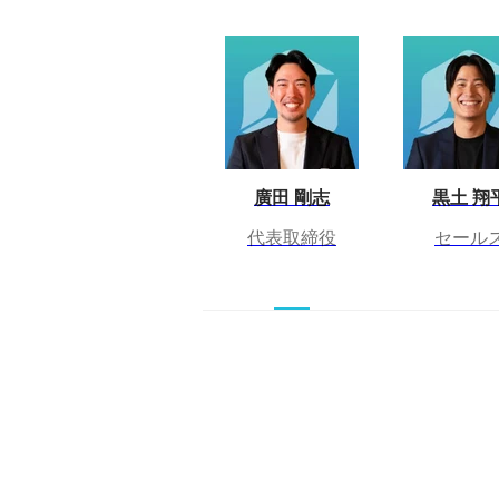
廣田 剛志
黒土 翔
代表取締役
セール