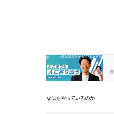
【
期
廣
が
由
なにをやっているのか