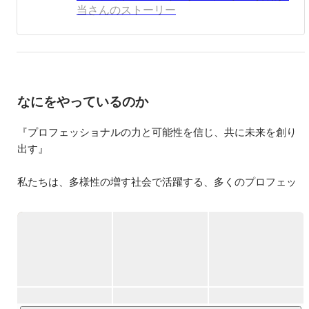
リエイターが活躍中です。

当さんのストーリー
今後もさらなる事業拡大を目指し、積極採用中でございま
す！

気になることがありましたらご質問だけでも構いませんの
でお気軽にメッセージを頂けますと幸いです★			
なにをやっているのか
『プロフェッショナルの力と可能性を信じ、共に未来を創り
出す』

私たちは、多様性の増す社会で活躍する、多くのプロフェッ
ショナルの方々の夢の実現をサポートするとともに、その所
属企業や業界、社会の成長・発展に貢献し、可能性に満ちあ
ふれる社会の実現を目指します。

株式会社コンフィデンス・インターワークスは、エンタメ業
界向けアウトソーシングを基幹事業として展開しており、お
客様先に常駐する弊社クリエイターは約800名を数えます。
