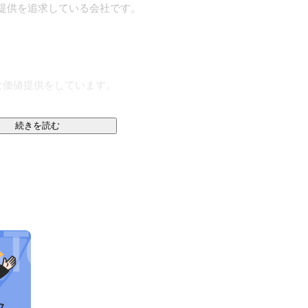
価値を提供を追求している会社です。

価値提供をしています。

続きを読む
どデジタル分野の制作において

からプランニングを行い、

ます。

リティ）事業 

ッピングなど
