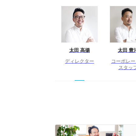
太田 高揚
太田 豊
ディレクター
コーポレー
スタッ
「