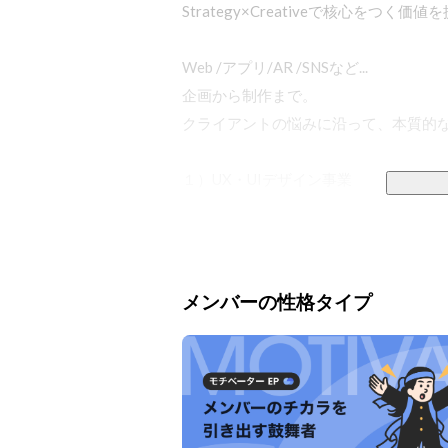
Strategy×Creativeで核心をつく
Web /アプリ/AR /SNSなど...

企画から制作まで。

クライアントの悩みに沿って、本質的な
１）UX・UIデザイン事業 

Webサイト・スマートフォンアプリな
すべてのプロジェクトが企画の上流工程
UXの設計からデザイン・実装までを担い
メンバーの性格タイプ
２）DMR（デジタル・ミックスド・リア
最先端技術を利用したサービス。 

AR・VR・位置情報技術・画像認識技術

ホログラフィック・プロジェクションマ