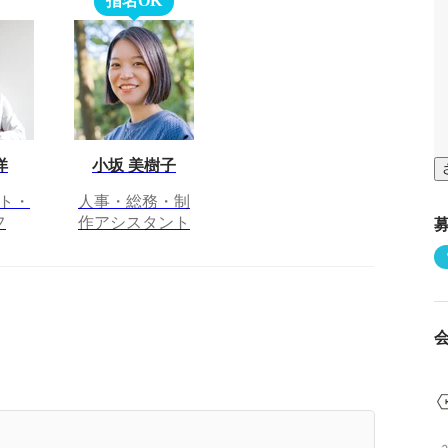
指名OK
洋
小坂 美樹子
ト・
人事・総務・制
フ
作アシスタント
クリエイターが自身のクリエイティブを事業価値