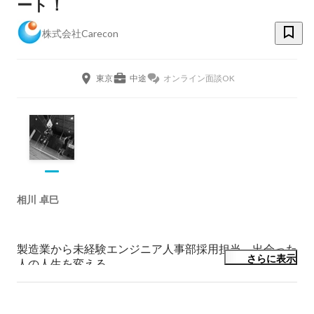
ート！
株式会社Carecon
東京
中途
オンライン面談OK
相川 卓巳
製造業から未経験エンジニア人事部採用担当。出会った
さらに表示
人の人生を変える。

1993年生まれ

どこまでもバスケットボールを愛している
