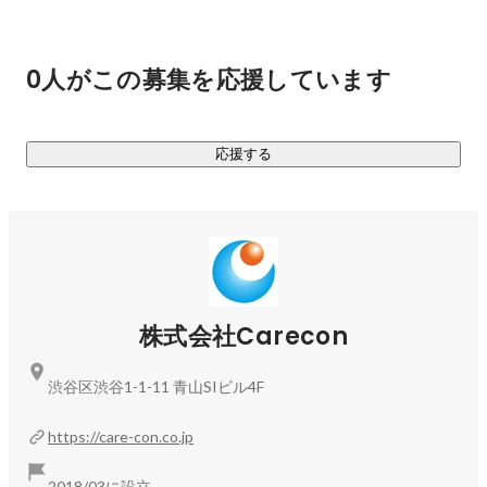
えます。

人生プランニング企業ではなく、人生プランニング集団なの
です！！

0人がこの募集を応援しています
・社員がどれだけ本気で人生を変えたいと思っているのか

・どれだけ会社がそれをサポートできるのか

応援する
という2つの要素から最高の人生プランニングが導かれます。

私たちは「本気で人生を変えたい」という熱い気持ちを持っ
た人であれば、その人の人生を「最高の形でプランニングす
る力」があります。
株式会社Carecon
渋谷区渋谷1-1-11 青山SIビル4F
https://care-con.co.jp
2018/03に設立