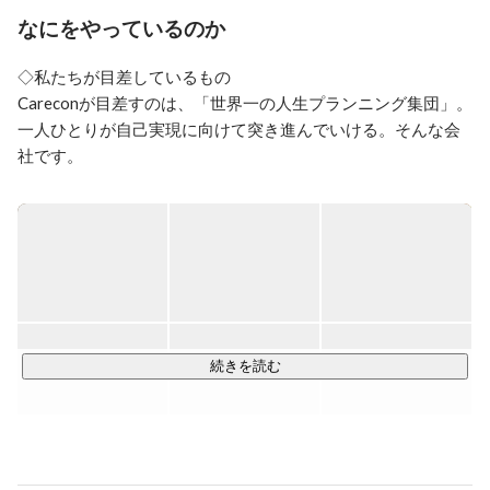
なにをやっているのか
好きなこと

バスケットボール、サーフィン、スノボー

◇私たちが目差しているもの

身体を動かすことと、人と話すことが好き

Careconが目差すのは、「世界一の人生プランニング集団」。

一人ひとりが自己実現に向けて突き進んでいける。そんな会
好きな食べ物

社です。

🍜
人がパフォーマンスを発揮するために必要なことは何か

自分の力：活躍する環境＝７：３

社員が活躍し、成長するためにはそのための環境は３割程度
しかありませんが

その３割は非常に大きな影響を与えます。

逆に考えると社員が１００％の力を発揮しても会社が何もし
続きを読む
なければその人は

７割のパフォーマンスしか発揮できないのです。

この３割の環境を全力でつくりあげるのが会社の経営です。

Careconには本気で挑戦している人しかいないからここまで言