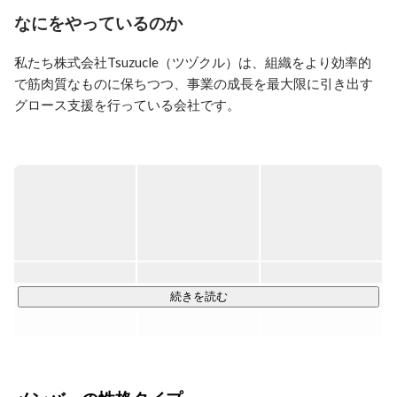
2022年　株式会社Tsuzucle 正社員として入社

なにをやっているのか
→ECのコンサルについての知見を深めていきながら、
経営の知見も深めていく

私たち株式会社Tsuzucle（ツヅクル）は、組織をより効率的
→採用・広報PRとしての業務も兼務するようになる
で筋肉質なものに保ちつつ、事業の成長を最大限に引き出す
グロース支援を行っている会社です。

■事業内容■

・「Tsuzucle Business Platform」を中心としたコンサルティ
ング支援

組織を筋肉質に導く事業支援サービス「Tsuzucle Business 
Platform」に則った支援を実施します。

具体的には、伴走型支援を通じて、現状と理想のギャップを
埋めるためのステップを提供し、コミュニケーションの改善
続きを読む
も図ります。さらに、社内でメスを入れづらい構造改革まで
推進。あるべき意思決定と事業改革により、アクセルを踏ん
だ時に事業が加速する状態を目指していきます。
