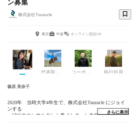
ン募集
株式会社Tsuzucle
東京
中途
オンライン面談OK
代表取締役
コーポレート・スタッフ
執行役員
篠原 美奈子
2020年　当時大学4年生で、株式会社Tsuzucle にジョイ
ンする

さらに表示
→SNSのコンサルタント兼インターン生統括として関わ
っていた

2021年　株式会社三井住友銀行 入行

→新人研修を経て、法人営業部に配属
