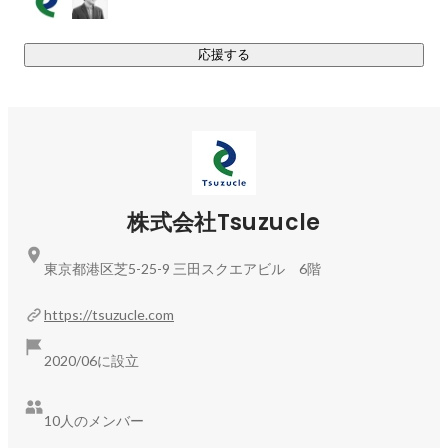
とにこだわり、顧客に寄り添う提案で高い顧客満足度を獲得
してきました。

応援する
創業から2年で30社以上の企業様のSNS・広告運用に携わり、
現在は50社超のお客様と取り引きしています。

■今後の展望■

「Tsuzucle Business Platform」を市場に浸透させながら、売
上20億・メンバー数100人の組織をつくっていきます。

同時に、新規事業も立ち上げられたらと考えています。
株式会社Tsuzucle
東京都港区芝5-25-9 三田スクエアビル 6階
https://tsuzucle.com
2020/06に設立
10人のメンバー