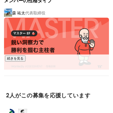
メンバーの性格タイプ
・デジタルマーケティング支援

事業指標を実際のアクションプランに変換し、具体的で最適
森 祐太
代表取締役
なKPI実装を進めます。マーケティング機能の構築から自立運
営までの支援を行い、強力なマーケティング組織の構築を目
指します。

・開発支援

現場の声を正確に反映できるDXを進め、事業の成長につなが
る効果を実現します。

コンサルティング・マーケティング支援につなぐことで、よ
続きを見る
り事業成長にアクセルを踏むこともできます。

■取引企業・取扱いブランド実績■

三菱地所、ジオン商事、コエドビール、CITIZEN、dinos、
久保 遼太郎
執行役員
KANADEMONO、PONANT、ゴーゴーカレー、東京クリエイ
ティブサロン、WEEKEND、他多数。

2人がこの募集を応援しています
■成長性■

マーケティングを生かして「売り上げを創出する」というこ