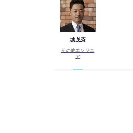
城 英斉
その他エンジニ
ア