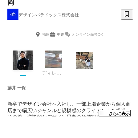
岡
デザインパラドックス株式会社
福岡
中途
オンライン面談OK
ディレクター
藤井 一保
新卒でデザイン会社へ入社し、一部上場企業から個人商
店まで幅広いジャンルと規模感のクライアントを担当。
さらに表示
その後、逆説的なデザイン思考の価値観をベースに
DESIGN PARADOXを設立。営業からディレクション、
クリエイティブまで多岐にわたるポジションを担当し、
そこで得た知識や経験を元に新規事業開発もおこなって