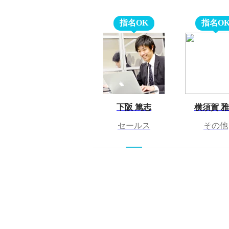
指名OK
指名O
下阪 篤志
横須賀 
セールス
その他