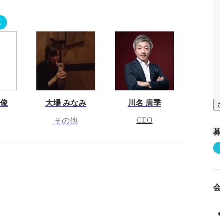
K
雅俊
大場 みなみ
川名 廣季
CEO
その他