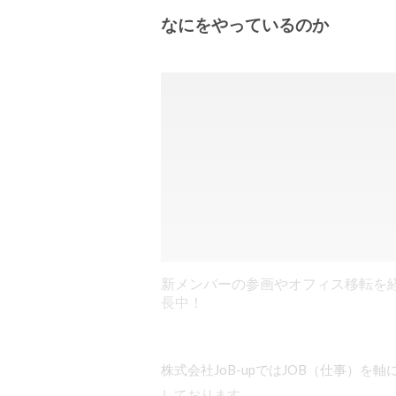
なにをやっているのか
新メンバーの参画やオフィス移転を
長中！
株式会社JoB-upではJOB（仕事）
しております。
