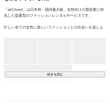
や、新規事業の立ち上げを担う。

2022年7月東証グロース市場に上場。

『airCloset』は日本初・国内最大級、女性向けの普段着に特
化した提案型のファッションレンタルサービスです。

▼紹介記事

https://www.wantedly.com/companies/airCloset/post_articles/4
63963

忙しい全ての女性に新しいファッションとの出会いを楽しん
でいただきたいという想いで、2015年2月よりサービス提供
# 過去実施のプロジェクト例

を開始。

・マーケティングコンセプトの策定（WHO/WHAT）

・webサイト/web広告のリブランディング

お客様にとって感動するお洋服との新しい出会い
・会員登録導線のリニューアル

〈Serendipity〉をお届けしております。

・新規プロダクトの開発（プラン/オプション/メディア
等）

主にインターネットを活用したサービス事業

・グロースハック体制構築と施策の実行（年50回/CVR 
・月額制ファッションレンタルサービス『airCloset』

YoY2.1倍）

・メーカー公認月額制レンタルモール『airCloset Mall』

続きを読む
・プライシング改定

・都度利用型ファッションレンタルサービス『airCloset Spot 
# 好きなこと

Rental』

料理 / 写真 / 居酒屋語り

・骨格・カラー診断サロン『airCloset Salon』

# 得意スキル

▼ 月額制ファッションレンタルサービス『airCloset(エアーク
プロジェクトマネジメント / グロースハック

ローゼット)』（2015/2~）
