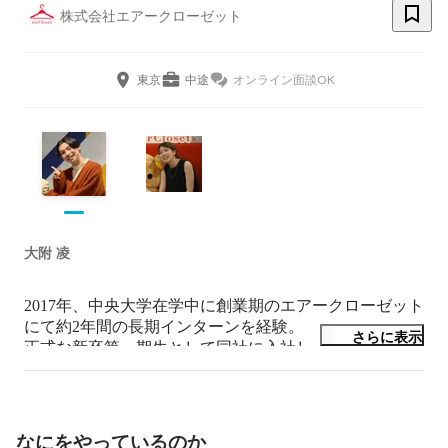
株式会社エアークローゼット
東京
中途
オンライン面談OK
大附 凌
2017年、中央大学在学中に創業期のエアークローゼット
にて約2年間の長期インターンを経験。

さらに表示
正式な新卒第一期生として同社に入社し、マーケティン
グ・グロースハック分野にて活動。

最年少でリーダーに就任し、現在は社長室 事業推進チ
ームを管轄。

全社横断型の遊撃部隊として、事業上の重要課題解決
なにをやっているのか