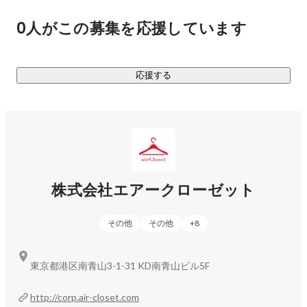
# 経験スキル

オンライン月額制ファッションレンタルサービス
0人がこの募集を応援しています
新規プロダクト開発 / コンセプト設計 / プライシング / 
『airCloset』を2015年2月にリリース。お客様のサイズ、好
コンテンツSEO / テクニカルSEO / SEM、SNS、
み、挑戦したいスタイルなどをもとに、スタイリストが似合
ADNW、アフィリエイト広告 / SNS運用 / UIUX設計 / IA
うお洋服をコーディネートしてお届けする国内最大級のパー
設計 / LPO / EFO  / サイトパフォーマンス改善 / web接客 
応援する
ソナルスタイリングサービスです。リリースから現在までで
/ メルマガ運用 / LINE@運用 / push運用 / シナリオ配信設
会員数は140万人を突破し、現在はレンタル利用だけでなく
計 / タイアップ営業 / トラッキング設計 / トラッキング
解析 / ヒートマップ解析 / 検定 / 市場調査 / デプスインタ
購入プラットフォームとしても幅広いお客様にお楽しみいた
ビュー設計 / インタビュワー / ユーザビリティテスト / 
だいています。

CJM作成 / 撮影ディレクション / HTML  / CSS / Javascript 
内製で独自開発した「スタイリング提供システム」は2017年
/ React / MySQL /  Python / R / Google Analytics / ADEBiS / 
2月に特許を取得し、品質の高いパーソナルスタイリングを提
Adobe XD

供し続けられるサービス基盤となっています。今後は、この
株式会社エアークローゼット
# 今後やりたいこと

システムを通して蓄積してきた膨大なデータをもとに、お客
経営 / 組織改善 / 新規事業開発 / プロダクトマネジメン
様の好みやスタイリストの選定パターンなどの解析をすすめ
ト 
その他
その他
+
8
ることで、スタイリング業務の精度向上を図ります。

▼メーカー公認月額制レンタルモール『airCloset Mall(エアク
東京都港区南青山3-1-31 KD南青山ビル5F
ロモール)』（2020/4～）

自宅で試して納得のお買い物ができる、メーカー公認月額制
http://corp.air-closet.com