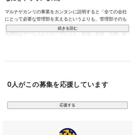
を通じて、社会のためになったり、社会にためになるも
ののためになったりしたいな、と考えたりしてます。

マルナゲカンリの事業をカンタンに説明すると「全ての会社
にとって必要な管理部を支えるというよりも、管理部そのも
旅行とか新しいものが好き、食べるのも寝るのも好き、
BMI over 25
のになる」ことです。

続きを読む
具体的なサービスメニューでいうと、経理、税務、労務、採
用、法務などをマルナゲカンリグループとしてワンストップ
で提供しています。（その他、一部、コンサルティング等
も）

2024年にサービススタートしたこのビジネスは、経営・事業
経験豊富な会計士2名によって立ち上がったばかりですが、既
にかなり多くの反響を得たため、前倒しで採用をスタートす
0人がこの募集を応援しています
ることになりました。
応援する