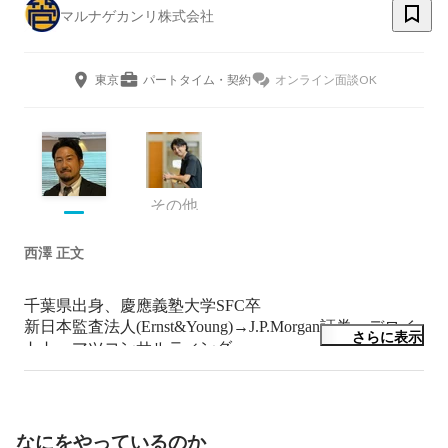
マルナゲカンリ株式会社
東京
パートタイム・契約
オンライン面談OK
その他
西澤 正文
千葉県出身、慶應義塾大学SFC卒

新日本監査法人(Ernst&Young)→J.P.Morgan証券→デロイ
さらに表示
トトーマツコンサルティング
→Leverages→GOODGREEN→インド→forest→家業(中小
企業の工場)→マルナゲカンリ、と色々やってきまし
た。

40代に突入し、仕事を通じて、すなわちマルナゲカンリ
なにをやっているのか