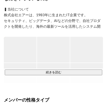
域に注目し、お客様の期待を超えるIT製品・サービスを
提供できるよう取り組んでいます。

▍当社について

少しでもご興味をお持ちいただけましたら、お気軽にお
株式会社エアーは、1983年に生まれたIT企業です。

問い合わせくださいませ。

セキュリティ、ビッグデータ、AIなどの分野で、自社プロダ
皆様との出会いを楽しみにしております♪
クトを開発したり、海外の最新ツールを活用したシステム開
発を行ったりと、さまざまな形で企業の課題を解決していま
す。

「尊敬される企業をめざす」という理念のもと、1,300社・
340万人以上が使う製品やサービスを展開しながら、これか
らも“あったらいいね”を形にしていきます。

HP：
https://air.co.jp/
続きを読む
▍取り組み（事業内容）

■ ITの力で、社会と企業の課題を解決する

株式会社エアーは、「セキュリティ」「データ利活用」
「AI」の3領域で、企業の業務を支えるITソリューションを展
メンバーの性格タイプ
開している独立系IT企業です。
