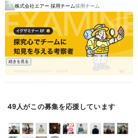
株式会社エアー 採用チーム
採用チーム
■自社プロダクト「WISE」シリーズで市場をリード

情報漏えいや誤送信リスクを防ぐ自社ソリューション「WISE 
Audit」は、すでに1,300社以上・340万ユーザーに導入され
ており、国内トップクラスのシェアを誇ります。

■最先端技術で、DXを支援

「Qlik Talend」、「QueryPie AIP」のような海外ツールを活
用したデータ基盤構築や、AIを用いた伴走型開発にも注力。
続きを見る
最新技術を駆使して、企業のDX推進を実現します。
森 剛
代表取締役社長
49人がこの募集を応援しています