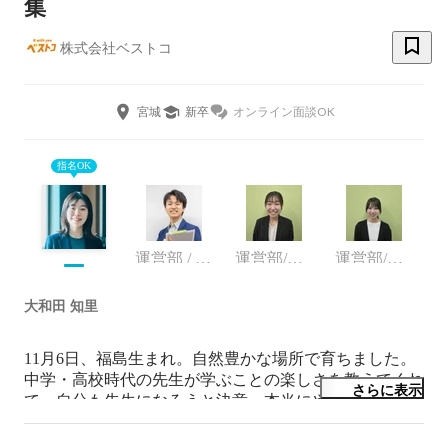
集
株式会社ベストコ
宮城
新卒
オンライン面談OK
指名OK
運営部 / ベスト個別
運営部/ベスト個別
運営部/ベスト個別
大和田 知里
11月6日、福島生まれ。自然豊かな場所で育ちました。
中学・高校時代の先生が学ぶことの楽しさを教えてくれ
さらに表示
て、自分も先生になろうと決意。本当にやりたい教育に
ついて考えていくうちに、子どもたちの夢や目標を全力
で応援できる環境を民間で探しはじめ、ベストコに出会