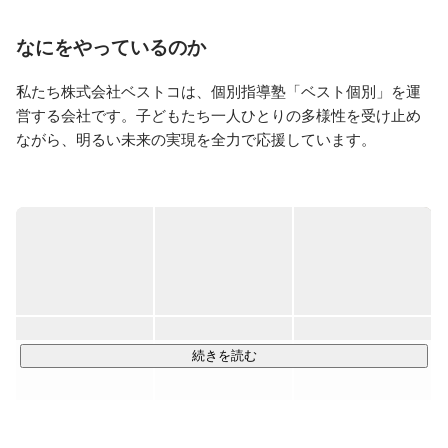
いました。

趣味は国内旅行、スタバの新作を飲む、おジャ魔女どれ
なにをやっているのか
みのガチャガチャを見つけたら回すこと。
私たち株式会社ベストコは、個別指導塾「ベスト個別」を運
営する会社です。子どもたち一人ひとりの多様性を受け止め
ながら、明るい未来の実現を全力で応援しています。

■事業内容■

・ベスト個別

個別指導の強みを活かし、生徒一人ひとりに寄り添った指導
を行う事業です。自ら学びたくなる気持ちづくりと成績アッ
プを狙います。

・ベスト個別motto	

学ぶ楽しさを知っている子どもたちに向けた、難関校突破を
続きを読む
目指す個別指導です。トップ高に合格する学力はもちろん、
困難を乗り越える楽しさも提供します。
