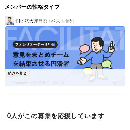
・ベスト個別Online

メンバーの性格タイプ
ベスト個別での教育サービスを、オンラインで提供する事業
です。学習アプリを活用し、学習進行管理や定着度の把握を
平松 航大
運営部 / ベスト個別
図ります。

そのほか学習アプリの企画/開発や、教育環境・受験情報の調
査/研究も手掛けています。

オリジナルアプリを自社運営の学習塾に取り入れるなど、
「できる」を楽しむ方法を研究する会社です。多方面にアン
テナを張り、各サービスに反映・アップデートしています。

続きを見る
■今後の展望■

地方都市での教室数を徐々に増やしていく方針です。数年間
で30～40教室を新規オープンさせ、10年後には500教室を目
指します。同時にオンライン教育の基盤も固め、どのような
地域の子どもであっても教育サービスを受けられる環境を整
えていきます。
0人がこの募集を応援しています