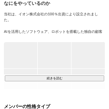
なにをやっているのか
当社は、イオン株式会社の100％出資により設立されまし
た。

AIを活用したソフトウェア、ロボットを搭載した独自の顧客
フルフィルメントセンター（CFC）、最適化されたラストワ
ンマイルソリューション。

英国のOcado Solutions社の最新技術を活用したネット専用ス
ーパー”Green Beans” のサービスを2023年にスタートさせま
した。

◆◇「Green Beans」について◇◆

続きを読む
Green Beansは、先進テクノロジーで運営する顧客フルフィル
メントセンター（CFC）からの宅配・配送サービスを行うネ
ット専用スーパー。

メンバーの性格タイプ
買い物や家事に費やす時間を節約できるだけでなく、Green 