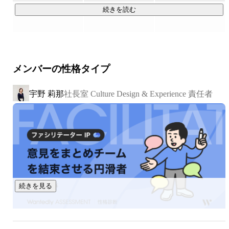
続きを読む
今後も誰かの「制約」を取り払うため、真摯に取り組み続け
ることで三方よしの成長を目指していきます。

メンバーの性格タイプ
【グループ紹介】

■ ゲームデータのマーケットプレイス企業

宇野 莉那
社長室 Culture Design & Experience 責任者
私たちは『ゲームにかけた時間や努力が資産となる常識をつ
くる』ため、ゲームに関わるすべての人が「自分の努力した
時間」をお金に変えたり、「自分自身の得意で生活する」こ
とができるようにしたいと考えております。

そのため「アカウントやアイテムの売買」だけでなく、「ゲ
ームプレイの代行」を募集・依頼できる機能なども提供して
います。また、登録者数は100万人を大きく超えており、同
続きを見る
領域の中でも後発ながら急成長しているサービスとなってい
ます。
