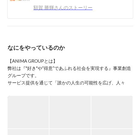
き"や"得意"を最大限発揮できる社会をつくっていくこと
額賀 勝輝さんのストーリー
を目指し、領域問わずチャレンジしていきます。
なにをやっているのか
【ANIMA GROUPとは】

弊社は『"好き"や”得意”であふれる社会を実現する』事業創造
グループです。

サービス提供を通じて「誰かの人生の可能性を広げ、人々
が"好き"や"得意"を最大限発揮できる社会」をつくっていくこ
とを目指し、領域問わず挑戦しています。

2016年の創業から常に挑戦を続けることで、高い成長率と増
収増益を達成してきました。創業から日は浅いものの、既に
一般的な上場企業（グロース市場）の売上・利益水準となっ
ています。
