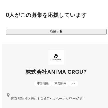
2020年代に入り「デジタル所有権の成立可能性」「ブロック
チェーンゲーム誕生と新たなガイドラインの制定」などの動
きがあり、今まさに「ゲーム業界は変革期を迎えている」と
0人がこの募集を応援しています
言えます。

「ゲームを楽しみ続けられるライフスタイル」を私たちとと
応援する
もに創りませんか？

■ 新規サービス開発企業

2022年のグループ化以降『"好き"や”得意”であふれる社会を実
現する』ために様々な新規事業に取り組んでいます。そし
て、多くの新規事業を立ち上げていくにあたって私たちが大
株式会社ANIMA GROUP
切にしている軸があります。

事業開発
事業開発
+
7
① 事業責任者にとっての『"好き"や”得意”』と向きあえる

② 安心して、大きく挑戦できる環境を用意する

東京都渋谷区円山町3-6 E・スペースタワー6F 西
③ 成功した際には、大きなリターンを受け取れる
