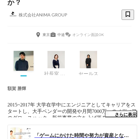
か？
株式会社ANIMA GROUP
東京
中途
オンライン面談OK
社長室 Culture Design & Experience 責任者
セールス
額賀 勝輝
2015~2017年 大学在学中にエンジニアとしてキャリアをス
タートし、大手ベンダーの開発や月間7000万pvのメディア
さらに表示
のグロースハック、新規事業の立ち上げ等を行ないまし
た。

「ゲームにかけた時間や努力が資産となる常識をつくる」ANIMA GROUP代表インタビュー
事業を通じて誰かの人生の可能性を広げ、人々が"好