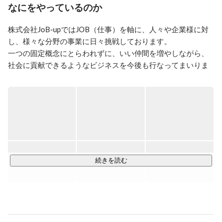
なにをやっているのか
株式会社JoB-upではJOB（仕事）を軸に、人々や企業様に対
し、様々な分野の事業に日々挑戦しております。

一つの固定概念にとらわれずに、いい仲間を増やしながら、
社会に貢献できるようなビジネスを今後も行なってまいりま
す。

■JoB-upコーポレートサイト

https://job-up.work/
【JOB-UPの取り組む3つの軸】

①HR connect（人と人を繋ぐ事業）

続きを読む
求職者の就職・転職のサポートや企業への人材紹介、訪問介
護など、HRを通じて人と人とを繋ぐ取り組みを行なっていま
す。

■主な取り組み
