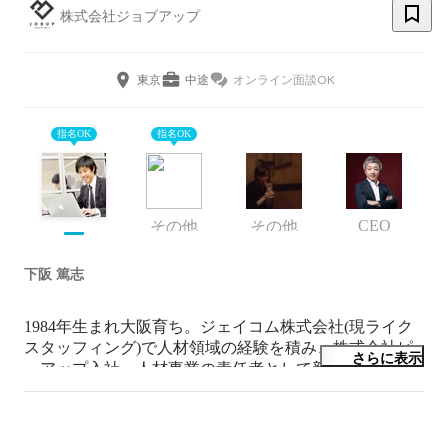
株式会社ジョブアップ
東京
中途
オンライン面談OK
指名OK
指名OK
CEO
その他
その他
下阪 篤志
1984年生まれ大阪育ち。ジェイコム株式会社(現ライク
スタッフィング)で人材領域の経験を積み、株式会社ピ
さらに表示
ーアップ入社。人材事業の責任者として新規立ち上げを
行い、約2年後に分社化。

そのまま株式会社ジョブアップで事業拡大に向けて取り
組んでます。