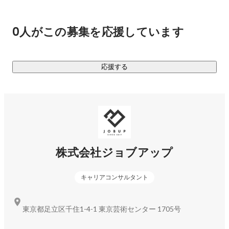
・HR Agency（人材紹介）

・HR BPO（業務委託派遣）

0人がこの募集を応援しています
・HR global（外国人人材）

■主なサービス

応援する
・YORISOI CAREER

第二新卒や若手に特化した就職・転職サービス。

キャリアの相談から入社後のフォローまで、求職者に寄り添
ったサポートをします。

https://yorisoi-career.com/
株式会社ジョブアップ
・JOBハイクラス

キャリアコンサルタント
ミドル・ハイクラス層に特化した転職サービス。

求職者一人ひとりに合わせたキャリアアップのサポートをし
ます。

東京都足立区千住1-4-1 東京芸術センター 1705号