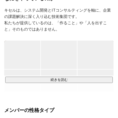
キセルは、システム開発とITコンサルティングを軸に、企業
の課題解決に深く入り込む技術集団です。

私たちが提供しているのは、「作ること」や「人を出すこ
と」そのものではありません。

技術を使って、課題を構造から解き、前に進めることです。

◎システム開発

要件通りに作るだけの開発は行っていません。

業務や課題の背景を理解した上で、「何を作るべきか」「本
当にシステムが必要か」から考えます。

・業務にフィットしたカスタムシステムの設計・開発

・既存システムやパッケージの再設計・改善

続きを読む
・運用まで見据えた技術選定とアーキテクチャ設計

エンジニアは、単なる実装担当ではなく、設計・技術選定・
改善提案まで含めて責任を持つ立場で関わります。

メンバーの性格タイプ
◎ITコンサルティング
