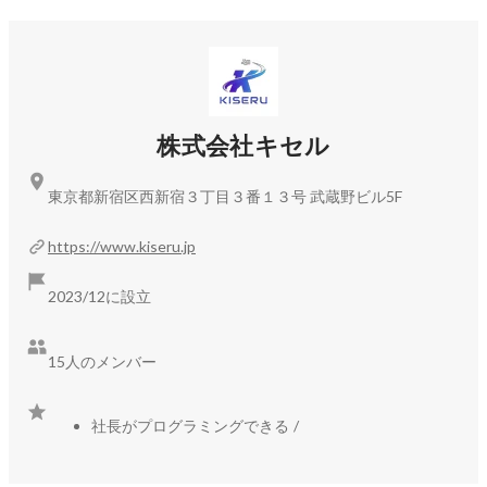
・技術でどう変えられるのか

立場に関係なく考え、意見を出し、判断に関わります。

実装するか、設計するか、整理するかは役割の違いであっ
て、思考することから逃げないのがキセルの関わり方です。
株式会社キセル
東京都新宿区西新宿３丁目３番１３号 武蔵野ビル5F
https://www.kiseru.jp
2023/12に設立
15人のメンバー
社長がプログラミングできる
/