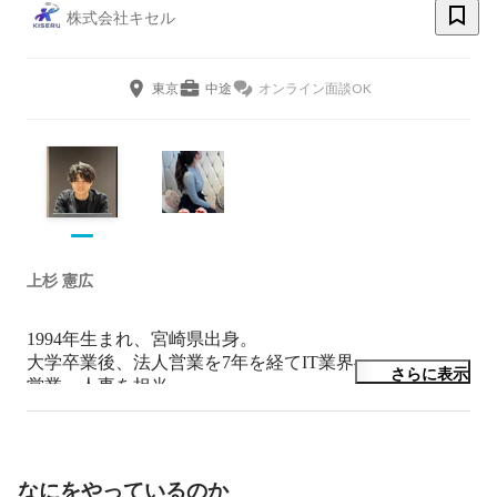
株式会社キセル
東京
中途
オンライン面談OK
上杉 憲広
1994年生まれ、宮崎県出身。

大学卒業後、法人営業を7年を経てIT業界へ。

さらに表示
営業・人事を担当。
なにをやっているのか