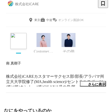
株式会社iCARE
東京
中途
オンライン面談OK
Customer Success 部 Account Success チーム
その他
南 真樹子
株式会社iCAREカスタマーサクセス部/部長/アラバマ州
立大大学院修了(MA,health science)/セントラルスポーツ
さらに表示
(株)/(株)キントー/(株)OKAN/1児の母/第一種衛生管理者/
健康経営アドバイザー/食生活アドバイザー/日本茶アド
バイザー
なにをやっているのか