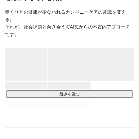
働くひとの健康が損なわれるカンパニーケアの常識を変え
る。

それが、社会課題と向き合うiCAREからの本質的アプローチ
です。

企業が働くひとのために行う健康づくり。

iCAREはこの一連の活動を総称して「カンパニーケア」と名
付け、そこに携わる

人事・産業医・産業保健看護職・管理監督者・上司の活躍を
日々支えています。

彼らがもっと輝くことで、働くひとの健康に関する環境や仕
続きを読む
組みが変わり、

カンパニーケアの常識が変わっていきます。

その先に目指すのは、「働くひと・組織・社会」が健康にな
る好循環の実現。

そんな世界観に向かって、iCAREは今日も前に進みます。