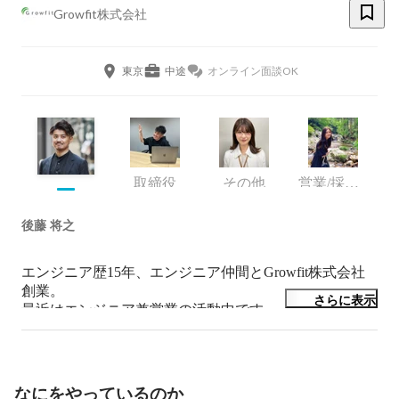
Growfit株式会社
東京
中途
オンライン面談OK
取締役
その他
営業/採用/広報/バックオフィス
後藤 将之
エンジニア歴15年、エンジニア仲間とGrowfit株式会社
創業。

さらに表示
最近はエンジニア兼営業の活動中です。

エンジニア採用強化中です！
なにをやっているのか