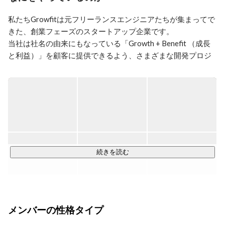
私たちGrowfitは元フリーランスエンジニアたちが集まってで
きた、創業フェーズのスタートアップ企業です。

当社は社名の由来にもなっている「Growth + Benefit （成長
と利益）」を顧客に提供できるよう、さまざまな開発プロジ
ェクトに挑戦しています。

具体的には、東京を中心に関東圏を主なビジネスエリアと
し、特にWebシステムの分野で開発に携わっています。その
中で培ったナレッジをもとにシステムに関するコンサルティ
ング、新規開発、追加改修、保守、運用まで、トータルでの
サポートを行っています。

続きを読む
ただの受託開発ではなく、ビジネスを成長させるために二人
三脚でシステムを考えるビジネスパートナーとしてサービス
を提供しています。

メンバーの性格タイプ
現在は、ベンチャー企業を中心に話題のクラウドストレージ
サービスの開発などにも携わっておりますが、受託とSESをベ