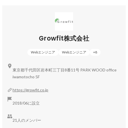
渡辺 早紀
営業/採用/広報/バックオフィス
Growfit株式会社
Webエンジニア
Webエンジニア
+
8
東京都千代田区岩本町三丁目8番11号 PARK WOOD office
iwamotocho 5F
https://growfit.co.jp
2018/06に設立
21人のメンバー