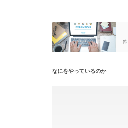
【
目
鈴
ヶ
なにをやっているのか