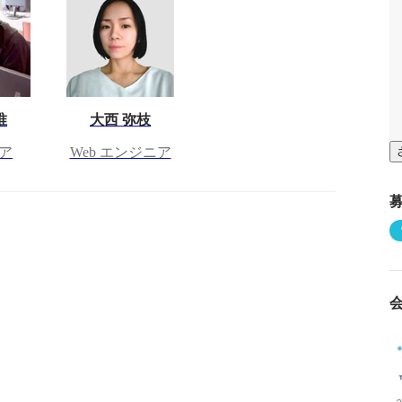
唯
大西 弥枝
ア
Web エンジニア