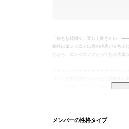
「好きな技術で、楽しく働きたい」――
弊社はエンジニア出身の代表が立ち上げ
だから、エンジニアにとって何が大事か
＝＝＝＝＝＝＝＝＝＝＝＝＝＝＝＝＝＝
（１）好きな技術・やりたい開発を仕事
（２）参画する案件は、自分自身で選べ
（３）フロントエンド・バックエンド・
＝＝＝＝＝＝＝＝＝＝＝＝＝＝＝＝＝＝
ーーーーーーーーーーーーーーーーーー
メンバーの性格タイプ
▼ 積極的に採用しているポジション、技