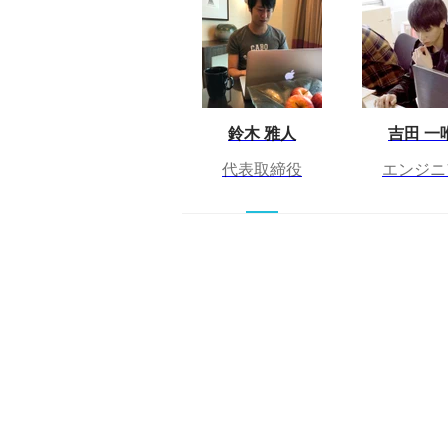
鈴木 雅人
吉田 一
代表取締役
エンジニ