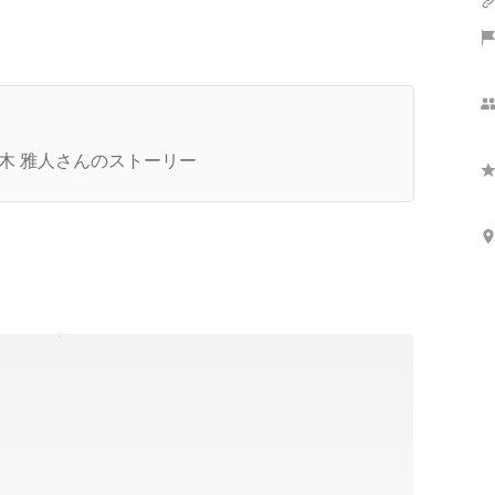
さらに表示
株式会社テックネクスト】従業員増＆事業拡大を
指してWantedlyアカウントを開設しました！（1
木 雅人さんのストーリー
月程前にですが...！）