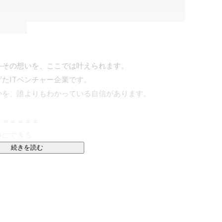
その想いを、ここでは叶えられます。

たITベンチャー企業です。

を、誰よりもわかっている自信があります。

＝＝＝＝＝

にできる

続きを読む
る

PM…幅広い案件に挑戦できる

＝＝＝＝＝

ーーーーー

術スタック
