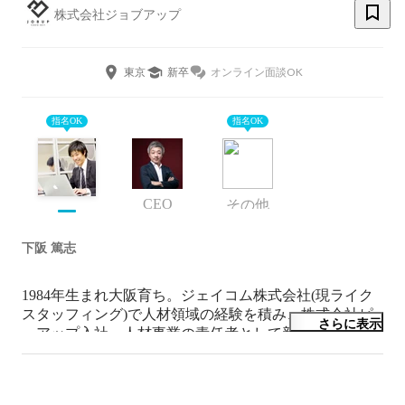
株式会社ジョブアップ
東京
新卒
オンライン面談OK
指名OK
指名OK
CEO
その他
下阪 篤志
1984年生まれ大阪育ち。ジェイコム株式会社(現ライク
スタッフィング)で人材領域の経験を積み、株式会社ピ
さらに表示
ーアップ入社。人材事業の責任者として新規立ち上げを
行い、約2年後に分社化。

そのまま株式会社ジョブアップで事業拡大に向けて取り
組んでます。