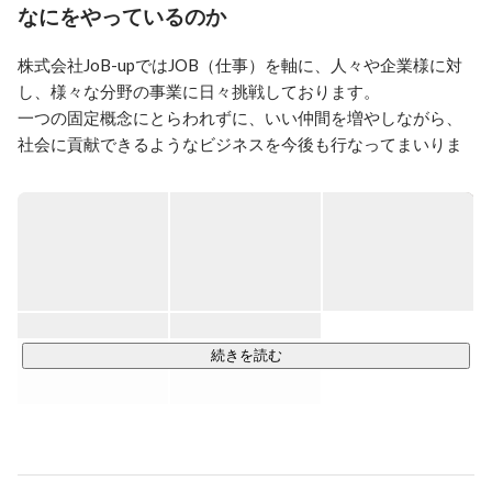
なにをやっているのか
株式会社JoB-upではJOB（仕事）を軸に、人々や企業様に対
し、様々な分野の事業に日々挑戦しております。

一つの固定概念にとらわれずに、いい仲間を増やしながら、
社会に貢献できるようなビジネスを今後も行なってまいりま
す。

・JoB-upコーポレートサイト

https://job-up.work/
【JOB-UPの取り組む3つの軸】

①HR connect（人と人を繋ぐ事業）

続きを読む
求職者の就職・転職のサポートや企業への人材紹介、訪問介
護など、HRを通じて人と人とを繋ぐ取り組みを行なっていま
す。

■主な取り組み
