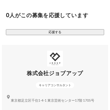
・HR Agency（人材紹介）

・HR BPO（業務委託派遣）

0人がこの募集を応援しています
・HR CARE（介護）

■主なサービス

応援する
・YORISOI CAREER

第二新卒や若手に特化した就職・転職サービス。

キャリアの相談から入社後のフォローまで、求職者に寄り添
ったサポートをします。

https://yorisoi-career.com/
株式会社ジョブアップ
・JOBハイクラス

キャリアコンサルタント
ミドル・ハイクラス層に特化した転職サービス。

求職者一人ひとりに合わせたキャリアアップのサポートをし
ます。

東京都足立区千住1-4-1 東京芸術センター17階 1705号